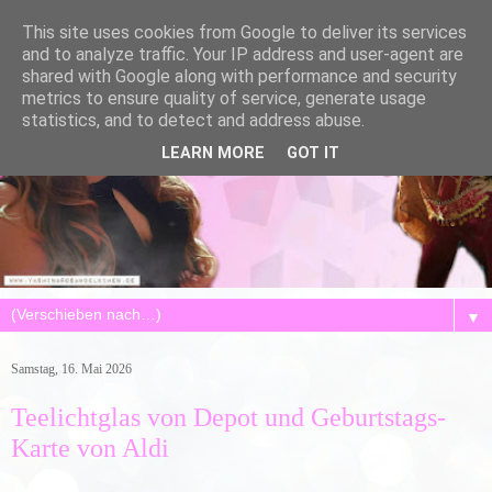
This site uses cookies from Google to deliver its services
and to analyze traffic. Your IP address and user-agent are
shared with Google along with performance and security
metrics to ensure quality of service, generate usage
statistics, and to detect and address abuse.
LEARN MORE
GOT IT
▼
Samstag, 16. Mai 2026
Teelichtglas von Depot und Geburtstags-
Karte von Aldi