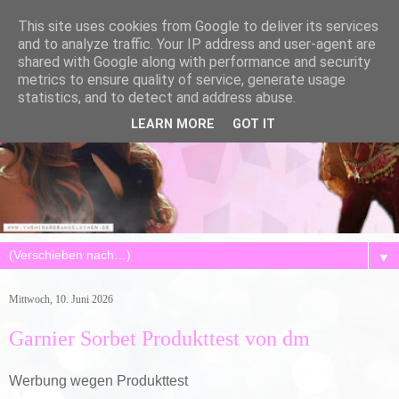
This site uses cookies from Google to deliver its services
and to analyze traffic. Your IP address and user-agent are
shared with Google along with performance and security
metrics to ensure quality of service, generate usage
statistics, and to detect and address abuse.
LEARN MORE
GOT IT
▼
Mittwoch, 10. Juni 2026
Garnier Sorbet Produkttest von dm
Werbung wegen Produkttest