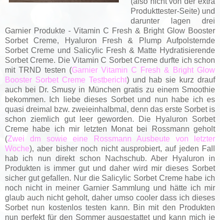
(also nicht von der extra
Produkttester-Seite) und
darunter lagen drei
Garnier Produkte - Vitamin C Fresh & Bright Glow Booster
Sorbet Creme, Hyaluron Fresh & Plump Aufpolsternde
Sorbet Creme und Salicylic Fresh & Matte Hydratisierende
Sorbet Creme. Die Vitamin C Sorbet Creme durfte ich schon
mit TRND testen (
Garnier Vitamin C Fresh & Bright Glow
Booster Sorbet Creme Testbericht
) und hab sie kurz drauf
auch bei Dr. Smusy in München gratis zu einem Smoothie
bekommen. Ich liebe dieses Sorbet und nun habe ich es
quasi dreimal bzw. zweieinhalbmal, denn das erste Sorbet is
schon ziemlich gut leer geworden. Die Hyaluron Sorbet
Creme habe ich mir letzten Monat bei Rossmann geholt
(
Zwei dm sowie eine Rossmann Ausbeute von letzter
Woche
), aber bisher noch nicht ausprobiert, auf jeden Fall
hab ich nun direkt schon Nachschub. Aber Hyaluron in
Produkten is immer gut und daher wird mir dieses Sorbet
sicher gut gefallen. Nur die Salicylic Sorbet Creme habe ich
noch nicht in meiner Garnier Sammlung und hätte ich mir
glaub auch nicht geholt, daher umso cooler dass ich dieses
Sorbet nun kostenlos testen kann. Bin mit den Produkten
nun perfekt für den Sommer ausgestattet und kann mich je