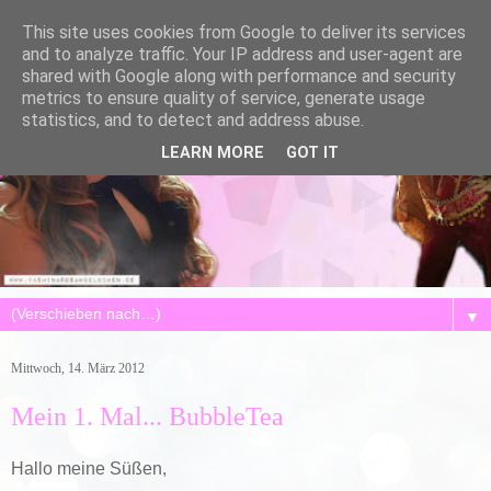
This site uses cookies from Google to deliver its services
and to analyze traffic. Your IP address and user-agent are
shared with Google along with performance and security
metrics to ensure quality of service, generate usage
statistics, and to detect and address abuse.
LEARN MORE
GOT IT
▼
Mittwoch, 14. März 2012
Mein 1. Mal... BubbleTea
Hallo meine Süßen,