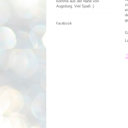
komme aus der Nähe von
z
Augsburg. Viel Spaß :)
e
d
g
Facebook
G
L