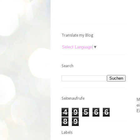
Translate my Blog
Select Language
▼
Search
Seitenaufrufe
M
e
4
9
5
6
6
E
8
9
Labels