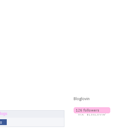
Bloglovin
og