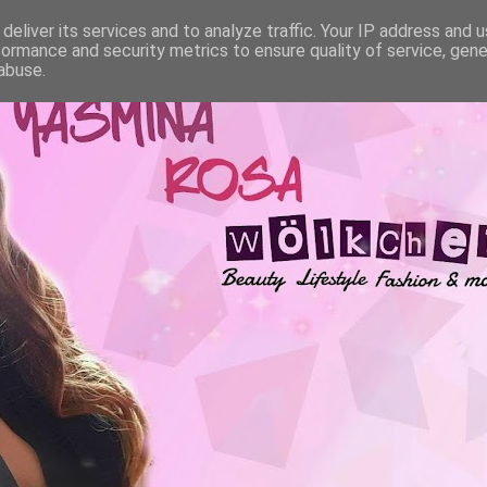
deliver its services and to analyze traffic. Your IP address and 
formance and security metrics to ensure quality of service, gen
abuse.