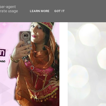
user-agent
erate usage
LEARN MORE
GOT IT