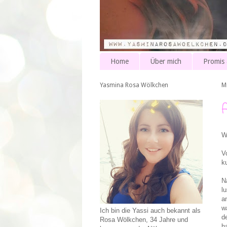
Home
Über mich
Promis
Yasmina Rosa Wölkchen
M
W
V
k
N
l
a
w
Ich bin die Yassi auch bekannt als
d
Rosa Wölkchen, 34 Jahre und
h