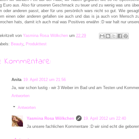
ig Euro aus. Also für unseren Geschmack zu teuer und zu wenig was uns übe
in oder anderen passt, aber für uns persönlich wars nicht so gut. Wie gesagt 
em einen oder anderen gefallen sie auch und das is ja auch von Mensch z
erochen hats, damit ich auch mal was Positives erwähn :D war halt nur unsere
ekritzelt von
Yasmina Rosa Wölkchen
um
22:29
abels:
Beauty
,
Produkttest
2 Kommentare:
Anita
19. April 2012 um 21:56
Ja, war schon lustig - wir 3 Weiber im Bad und am Testen und Komme
Antworten
Antworten
Yasmina Rosa Wölkchen
19. April 2012 um 22:40
Ja unsere fachlichen Kommentare :D wir sind echt die gebore