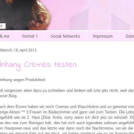
 & me
Formel 1
Social Networks
Impressum
Date
ittwoch, 18. April 2012
Anhang: Cremes testen
erbung wegen Produkttest
oll vergessen eben dazu zu schreiben und ändern will ichs jetz nicht, weil dan
urzer Blog.
ach dem Essen haben wir noch Cremes und Waschlotion und so getestet von 
ustige Aktion ^^ 3 Frauen im Badezimmer und ganz viel zum Testen. Die Lotion
ngefühlt wie ne 2. Haut (Zitat: Anita, sorry wenn ich dich jetz so reinzieh 
as des war zum Reinigen halt, des hat sich auch irgendwie seltsam angefühlt
en Hautporen raus und das letzte war dann noch die Nachtcreme, wo wir die
atten wir danach Fett auf der Haut, wir haben geglänzt wie so ne Specksc