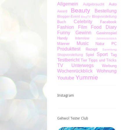
Allgemein
Auto
Aufgebraucht
Beauty
Bestellung
Award
Blogger-Event
Blogvorstellung
BlogTV
Celebrity
Buch
Facebook
Fashion
Film
Food Diary
Funny
Gewinn
Gewinnspiel
Handy
Interview
Jahresrückblick
Music
Männer
Natur
PC
Produkttest
Rezept
Sammlung
Sport
Spiel
Tag
Shopvorstellung
Testbericht
Tier
Tipps und Tricks
TV
Unterwegs
Werbung
Wochenrückblick
Wohnung
Yummie
Youtube
Instagram
Gehwol Tester Club