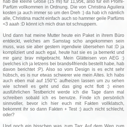
hab die kleine Größe (15 ml) für 11,95€, also für ein Promi-
Parfüm vollkommen in Ordnung. Die von Christina Aguilera
kosten ja auch immer so um den Dreh :) da hab ich nämlich
alle, Christina macht einfach auch so hammer geile Parfüms
<3 aaah :D könnt ich mich dran tot schnuppern.
Und dann hat meine Mutter heute ein Paket in ihrem Büro
entdeckt, welches am Samstag scho angekommen sein
muss, was sie aber gestern irgendwie übersehen hat :D ja
kompliziert und auch egal, heute hat sie es ja bemerkt und
mir ganz brav mitgebracht. Mein Glätteisen von AEG :)
(welches ich ja letzens bei brands4friends bestellt habe, hab
davon berichtet :P). Also so vom Design is es echt sehr
hübsch, es is nur etwas schwerer wie mein Altes. Ich habs
auch eben mal auf 150°C aufheizen lassen um zu sehen
wie schnell es geht und das ging echt flott :) einen
ausführlichen Testbericht werde ich die Tage dann mal
schreiben sobald ich es benutze. Finde ich persönlich
sinnvoller, bevor ich hier euch mit Fakten vollklatsch,
bekommt ihr so dann Fakten + Test :) auch nicht schlecht,
oder?
Und noch ein bisschen was zum Tag: Auf dem Weg zum