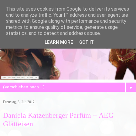
This site uses cookies from Google to deliver its services
and to analyze traffic. Your IP address and user-agent are
shared with Google along with performance and security
metrics to ensure quality of service, generate usage
statistics, and to detect and address abuse.
LEARN MORE
GOT IT
▼
Dienstag, 3. Juli 2012
Daniela Katzenberger Parfüm + AEG
Glätteisen