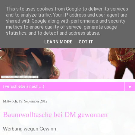
This site uses cookies from Google to deliver its services
and to analyze traffic. Your IP address and user-agent are
shared with Google along with performance and security
metrics to ensure quality of service, generate usage
statistics, and to detect and address abuse.
LEARN MORE
GOT IT
▼
Mittwoch, 19. September 2012
Baumwolltasche bei DM gewonnen
Werbung wegen Gewinn