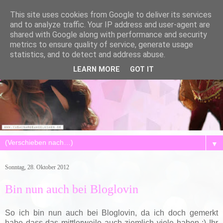
This site uses cookies from Google to deliver its services
and to analyze traffic. Your IP address and user-agent are
shared with Google along with performance and security
metrics to ensure quality of service, generate usage
statistics, and to detect and address abuse.
LEARN MORE
GOT IT
▼
Sonntag, 28. Oktober 2012
Bin nun auch bei Bloglovin
So ich bin nun auch bei Bloglovin, da ich doch gemerkt
habe dass das mittlerweile auch ziemlich viele haben :) Ihr