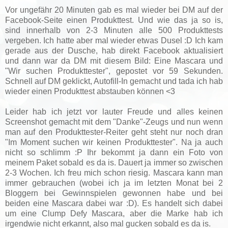
Vor ungefähr 20 Minuten gab es mal wieder bei DM auf der
Facebook-Seite einen Produkttest. Und wie das ja so is,
sind innerhalb von 2-3 Minuten alle 500 Produkttests
vergeben. Ich hatte aber mal wieder etwas Dusel :D Ich kam
gerade aus der Dusche, hab direkt Facebook aktualisiert
und dann war da DM mit diesem Bild: Eine Mascara und
"Wir suchen Produkttester", gepostet vor 59 Sekunden.
Schnell auf DM geklickt, Autofill-In gemacht und tada ich hab
wieder einen Produkttest abstauben können <3
Leider hab ich jetzt vor lauter Freude und alles keinen
Screenshot gemacht mit dem "Danke"-Zeugs und nun wenn
man auf den Produkttester-Reiter geht steht nur noch dran
"Im Moment suchen wir keinen Produkttester". Na ja auch
nicht so schlimm :P Ihr bekommt ja dann ein Foto von
meinem Paket sobald es da is. Dauert ja immer so zwischen
2-3 Wochen. Ich freu mich schon riesig. Mascara kann man
immer gebrauchen (wobei ich ja im letzten Monat bei 2
Bloggern bei Gewinnspielen gewonnen habe und bei
beiden eine Mascara dabei war :D). Es handelt sich dabei
um eine Clump Defy Mascara, aber die Marke hab ich
irgendwie nicht erkannt, also mal gucken sobald es da is.