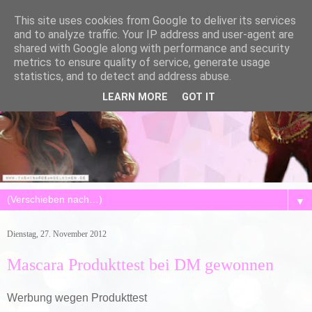
This site uses cookies from Google to deliver its services
and to analyze traffic. Your IP address and user-agent are
shared with Google along with performance and security
metrics to ensure quality of service, generate usage
statistics, and to detect and address abuse.
LEARN MORE
GOT IT
▼
Dienstag, 27. November 2012
Mascara Produkttest bei DM gewonnen
Werbung wegen Produkttest