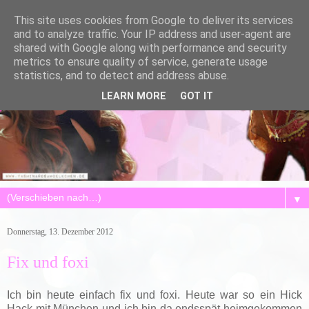
This site uses cookies from Google to deliver its services
and to analyze traffic. Your IP address and user-agent are
shared with Google along with performance and security
metrics to ensure quality of service, generate usage
statistics, and to detect and address abuse.
LEARN MORE
GOT IT
▼
Donnerstag, 13. Dezember 2012
Fix und foxi
Ich bin heute einfach fix und foxi. Heute war so ein Hick
Hack mit München und ich bin da endsspät heimgekommen