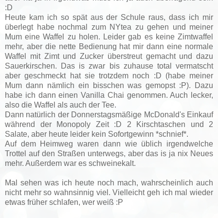
:D
Heute kam ich so spät aus der Schule raus, dass ich mir
überlegt habe nochmal zum NYtea zu gehen und meiner
Mum eine Waffel zu holen. Leider gab es keine Zimtwaffel
mehr, aber die nette Bedienung hat mir dann eine normale
Waffel mit Zimt und Zucker überstreut gemacht und dazu
Sauerkirschen. Das is zwar bis zuhause total vermatscht
aber geschmeckt hat sie trotzdem noch :D (habe meiner
Mum dann nämlich ein bisschen was gemopst :P). Dazu
habe ich dann einen Vanilla Chai genommen. Auch lecker,
also die Waffel als auch der Tee.
Dann natürlich der Donnerstagsmäßige McDonald's Einkauf
während der Monopoly Zeit :D 2 Kirschtaschen und 2
Salate, aber heute leider kein Sofortgewinn *schnief*.
Auf dem Heimweg waren dann wie üblich irgendwelche
Trottel auf den Straßen unterwegs, aber das is ja nix Neues
mehr. Außerdem war es schweinekalt.
Mal sehen was ich heute noch mach, wahrscheinlich auch
nicht mehr so wahnsinnig viel. Vielleicht geh ich mal wieder
etwas früher schlafen, wer weiß :P