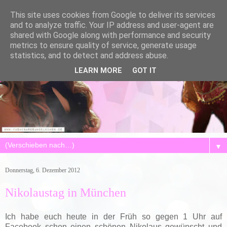
This site uses cookies from Google to deliver its services
and to analyze traffic. Your IP address and user-agent are
shared with Google along with performance and security
metrics to ensure quality of service, generate usage
statistics, and to detect and address abuse.
LEARN MORE
GOT IT
▼
Donnerstag, 6. Dezember 2012
Nikolaustag in München
Ich habe euch heute in der Früh so gegen 1 Uhr auf
Facebook schon einen schönen Nikolaus gewünscht und