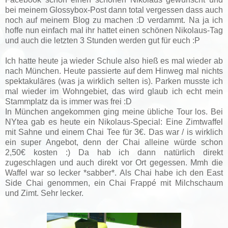
bei meinem Glossybox-Post dann total vergessen dass auch
noch auf meinem Blog zu machen :D verdammt. Na ja ich
hoffe nun einfach mal ihr hattet einen schönen Nikolaus-Tag
und auch die letzten 3 Stunden werden gut für euch :P
Ich hatte heute ja wieder Schule also hieß es mal wieder ab
nach München. Heute passierte auf dem Hinweg mal nichts
spektakuläres (was ja wirklich selten is). Parken musste ich
mal wieder im Wohngebiet, das wird glaub ich echt mein
Stammplatz da is immer was frei :D
In München angekommen ging meine übliche Tour los. Bei
NYtea gab es heute ein Nikolaus-Special: Eine Zimtwaffel
mit Sahne und einem Chai Tee für 3€. Das war / is wirklich
ein super Angebot, denn der Chai alleine würde schon
2,50€ kosten :) Da hab ich dann natürlich direkt
zugeschlagen und auch direkt vor Ort gegessen. Mmh die
Waffel war so lecker *sabber*. Als Chai habe ich den East
Side Chai genommen, ein Chai Frappé mit Milchschaum
und Zimt. Sehr lecker.