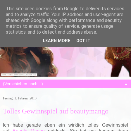
This site uses cookies from Google to deliver its services
and to analyze traffic. Your IP address and user-agent are
shared with Google along with performance and security
metrics to ensure quality of service, generate usage
statistics, and to detect and address abuse.
LEARN MORE
GOT IT
▼
Freitag, 1. Februar 2013
Tolles Gewinnspiel auf beautymango
Ich habe gerade eben ein wirklich tolles Gewinnspiel
auf
Beauty Mango
entdeckt. Sie hat vor kurzem ihren