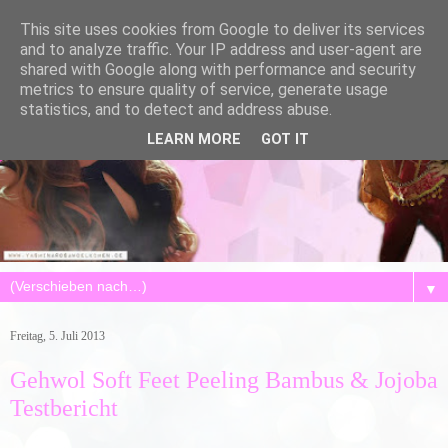
This site uses cookies from Google to deliver its services
and to analyze traffic. Your IP address and user-agent are
shared with Google along with performance and security
metrics to ensure quality of service, generate usage
statistics, and to detect and address abuse.
LEARN MORE
GOT IT
▼
Freitag, 5. Juli 2013
Gehwol Soft Feet Peeling Bambus & Jojoba
Testbericht