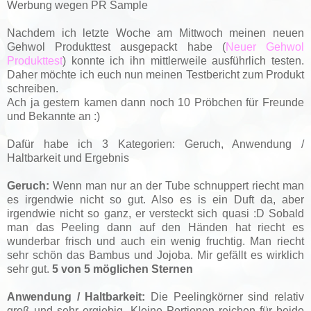
Werbung wegen PR Sample
Nachdem ich letzte Woche am Mittwoch meinen neuen
Gehwol Produkttest ausgepackt habe (
Neuer Gehwol
Produkttest
) konnte ich ihn mittlerweile ausführlich testen.
Daher möchte ich euch nun meinen Testbericht zum Produkt
schreiben.
Ach ja gestern kamen dann noch 10 Pröbchen für Freunde
und Bekannte an :)
Dafür habe ich 3 Kategorien: Geruch, Anwendung /
Haltbarkeit und Ergebnis
Geruch:
Wenn man nur an der Tube schnuppert riecht man
es irgendwie nicht so gut. Also es is ein Duft da, aber
irgendwie nicht so ganz, er versteckt sich quasi :D Sobald
man das Peeling dann auf den Händen hat riecht es
wunderbar frisch und auch ein wenig fruchtig. Man riecht
sehr schön das Bambus und Jojoba. Mir gefällt es wirklich
sehr gut.
5 von 5 möglichen Sternen
Anwendung / Haltbarkeit:
Die Peelingkörner sind relativ
groß und sehr ergiebig. Kleine Portionen reichen für beide