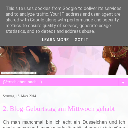
This site uses cookies from Google to deliver its services
and to analyze traffic. Your IP address and user-agent are
shared with Google along with performance and security
metrics to ensure quality of service, generate usage
statistics, and to detect and address abuse.
LEARN MORE
GOT IT
▼
Samstag, 15. März 2014
2. Blog-Geburtstag am Mittwoch gehabt
Oh man manchmal bin ich echt ein Dusselchen und ich
merks immer und immer wieder *argh*, aber na ja ich würde