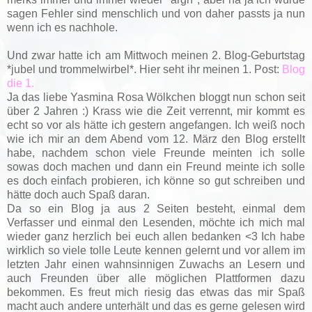
sagen Fehler sind menschlich und von daher passts ja nun
wenn ich es nachhole.
Und zwar hatte ich am Mittwoch meinen 2. Blog-Geburtstag
*jubel und trommelwirbel*. Hier seht ihr meinen 1. Post:
Blog
die 1.
Ja das liebe Yasmina Rosa Wölkchen bloggt nun schon seit
über 2 Jahren :) Krass wie die Zeit verrennt, mir kommt es
echt so vor als hätte ich gestern angefangen. Ich weiß noch
wie ich mir an dem Abend vom 12. März den Blog erstellt
habe, nachdem schon viele Freunde meinten ich solle
sowas doch machen und dann ein Freund meinte ich solle
es doch einfach probieren, ich könne so gut schreiben und
hätte doch auch Spaß daran.
Da so ein Blog ja aus 2 Seiten besteht, einmal dem
Verfasser und einmal den Lesenden, möchte ich mich mal
wieder ganz herzlich bei euch allen bedanken <3 Ich habe
wirklich so viele tolle Leute kennen gelernt und vor allem im
letzten Jahr einen wahnsinnigen Zuwachs an Lesern und
auch Freunden über alle möglichen Plattformen dazu
bekommen. Es freut mich riesig das etwas das mir Spaß
macht auch andere unterhält und das es gerne gelesen wird