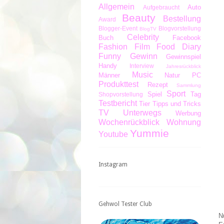
Allgemein
Auto
Aufgebraucht
Beauty
Bestellung
Award
Blogger-Event
Blogvorstellung
BlogTV
Celebrity
Buch
Facebook
Fashion
Film
Food Diary
Funny
Gewinn
Gewinnspiel
Handy
Interview
Jahresrückblick
Music
Männer
Natur
PC
Produkttest
Rezept
Sammlung
Sport
Spiel
Tag
Shopvorstellung
Testbericht
Tier
Tipps und Tricks
TV
Unterwegs
Werbung
Wochenrückblick
Wohnung
Yummie
Youtube
Instagram
Gehwol Tester Club
N