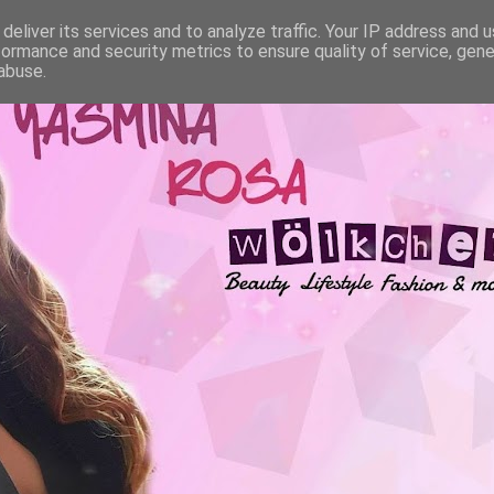
deliver its services and to analyze traffic. Your IP address and 
formance and security metrics to ensure quality of service, gen
abuse.