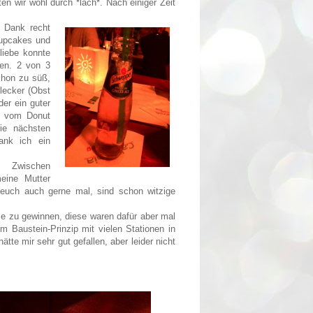
en wir wohl durch *lach*. Nach einiger Zeit
i Dank recht
Cupcakes und
liebe konnte
en. 2 von 3
chon zu süß,
lecker (Obst
er ein guter
r vom Donut
ie nächsten
ank ich ein
Zwischen
eine Mutter
h euch auch gerne mal, sind schon witzige
e zu gewinnen, diese waren dafür aber mal
m Baustein-Prinzip mit vielen Stationen in
tte mir sehr gut gefallen, aber leider nicht