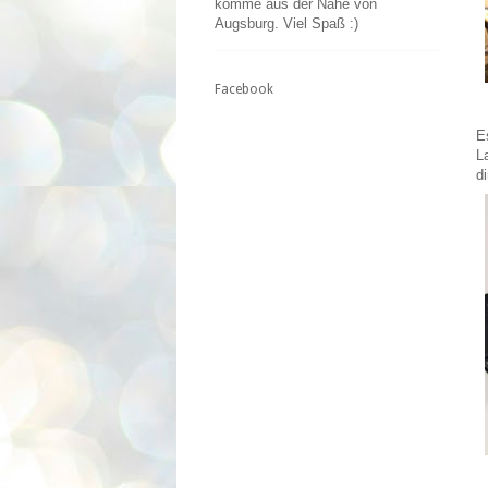
komme aus der Nähe von
Augsburg. Viel Spaß :)
Facebook
E
L
di