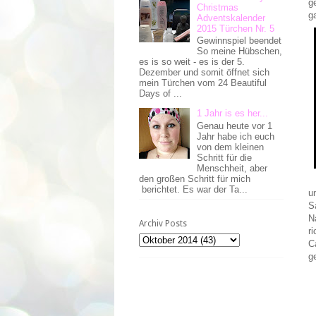
g
Christmas
g
Adventskalender
2015 Türchen Nr. 5
Gewinnspiel beendet
So meine Hübschen,
es is so weit - es is der 5.
Dezember und somit öffnet sich
mein Türchen vom 24 Beautiful
Days of ...
1 Jahr is es her...
Genau heute vor 1
Jahr habe ich euch
von dem kleinen
Schritt für die
Menschheit, aber
den großen Schritt für mich
berichtet. Es war der Ta...
u
S
N
Archiv Posts
r
C
g