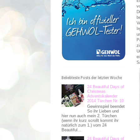
E
v
D
b
V
I
u
P
zi
U
e
S
Beliebteste Posts der letzten Woche
24 Beautiful Days of
Christmas
Adventskalender
2014 Türchen Nr. 10
Gewinnspiel beendet
So ihr Lieben und
hier nun auch mein 2. Türchen
(wenn ihr kurz scrollt kommt ihr
natürlich zum 1.) vom 24
Beautiful...
24 Beautiful Days of