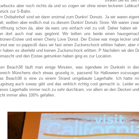
trinken die es seit
tarbucks aber noch nichts da und so zogen wir ohne einen leckeren Lebkuch
urück zur S-Bahn.
m Ostbahnhof sind wir dann erstmal zum Dunkin' Donuts. Ja wir waren eigent
att, wollten aber endlich mal zu diesem Dunkin' Donuts Store. Wir waren zwar
röffnung schon da, aber da wars uns einfach viel zu voll. Daher haben wir
un dort auch mal was gegönnt. Wir teilten uns beide einen hausgemac
itronen-Eistee und einen Cherry Love Donut. Der Eistee war mega lecker und
onut war so pappsüß dass wir fast einen Zuckerschock erlitten haben, aber n
ir haben es überlebt und keinen Zuckerschock erlitten :P Nachdem wir den D
ernascht und den Eistee getrunken haben ging es zur Location.
um Beach38 läuft man einige Minuten, was irgendwie im Dunkeln in di
ereich Münchens doch etwas gruselig is, passend für Halloween sozusage
as Beach38 is eine zu einem Strand umgebaute Lagerhalle. Ich hatte mi
ugsburg auch sowas gibt und das wirklich richtig cool gemacht is. Leider wu
ieses Lagerhalle immer noch zu sehr durchkam, vor allem an den Decken und
icht immer alles 100% gefallen.