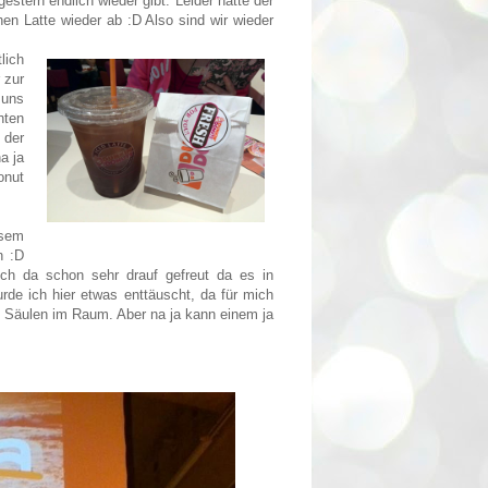
 gestern endlich wieder gibt. Leider hatte der
en Latte wieder ab :D Also sind wir wieder
lich
 zur
 uns
hten
 der
a ja
onut
esem
n :D
ch da schon sehr drauf gefreut da es in
rde ich hier etwas enttäuscht, da für mich
 Säulen im Raum. Aber na ja kann einem ja