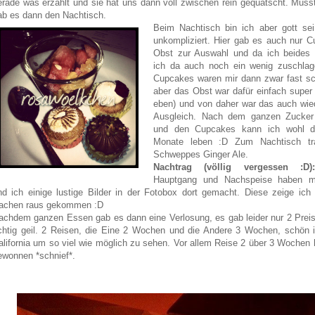
erade was erzählt und sie hat uns dann voll zwischen rein gequatscht. Musst
ab es dann den Nachtisch.
Beim Nachtisch bin ich aber gott se
unkompliziert. Hier gab es auch nur 
Obst zur Auswahl und da ich beides 
ich da auch noch ein wenig zuschlag
Cupcakes waren mir dann zwar fast s
aber das Obst war dafür einfach super 
eben) und von daher war das auch wied
Ausgleich. Nach dem ganzen Zucke
und den Cupcakes kann ich wohl d
Monate leben :D Zum Nachtisch tr
Schweppes Ginger Ale.
Nachtrag (völlig vergessen :D):
Hauptgang und Nachspeise haben m
nd ich einige lustige Bilder in der Fotobox dort gemacht. Diese zeige ic
achen raus gekommen :D
achdem ganzen Essen gab es dann eine Verlosung, es gab leider nur 2 Preis
ichtig geil. 2 Reisen, die Eine 2 Wochen und die Andere 3 Wochen, schön i
alifornia um so viel wie möglich zu sehen. Vor allem Reise 2 über 3 Wochen hä
ewonnen *schnief*.