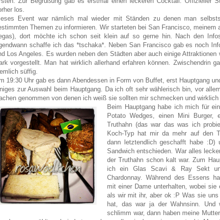
rsten.
Zur Begrüßung gab es erstmal einen leckeren Cocktail.
Offizieller 
orher los.
ieses Event war nämlich mal wieder mit Ständen zu denen man selbstst
estimmten Themen zu informieren. Wir starteten bei San Francisco, meinem 
egas), dort möchte ich schon seit klein auf so gerne hin. Nach den Info
rgendwann schaffe ich das *tschaka*. Neben San Francisco gab es noch In
nd Los Angeles. Es wurden neben den Städten aber auch einige Attraktionen 
ark vorgestellt. Man hat wirklich allerhand erfahren können. Zwischendrin g
emlich süffig.
m 19:30 Uhr gab es dann Abendessen in Form von Buffet, erst Hauptgang und
iniges zur Auswahl beim Hauptgang. Da ich oft sehr wählerisch bin, vor alle
achen genommen von denen ich weiß sie sollten mir schmecken und wirklich p
Beim Hauptgang habe ich mich für ein
Potato Wedges, einen Mini Burger, e
Truthahn (das war das was ich probie
Koch-Typ hat mir da mehr auf den Te
dann letztendlich geschafft habe :D) 
Sandwich entschieden. War alles lecke
der Truthahn schon kalt war. Zum Hau
ich ein Glas Scavi & Ray Sekt u
Chardonnay. Während des Essens ha
mit einer Dame unterhalten, wobei sie 
als wir mit ihr, aber ok :P Was sie uns 
hat, das war ja der Wahnsinn. Und w
schlimm war, dann haben meine Mutter