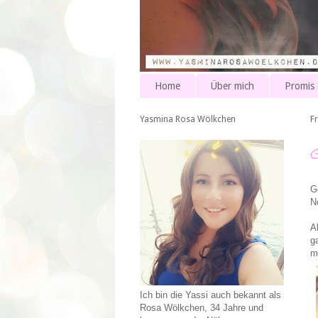
Home
Über mich
Promis
Yasmina Rosa Wölkchen
F
G
N
A
g
m
Ich bin die Yassi auch bekannt als
Rosa Wölkchen, 34 Jahre und