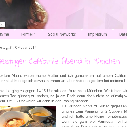
 & me
Formel 1
Social Networks
Impressum
Date
reitag, 31. Oktober 2014
Gestriger California Abend in München
estern Abend waren meine Mutter und ich gemeinsam auf einem Californ
ormalfall kündige ich sowas ja immer an, aber habe ich gestern bei meinem P
lso los ging es gegen 14:15 Uhr mit dem Auto nach München. Wir fuhren wie
anzen Tag günstig zu parken, na ja am Ende dann doch nicht so günstig wi
ehr.
Um 15 Uhr waren wir dann in den Pasing Arcaden.
Da wir noch nichts zu Mittag gegessen
ging es zum Vapiano für 2 Suppen. Me
und ich hatte eine kleine Tomatensup
wenn sie ganz viel Parmesan reinha
reinsetzen. Dazu gab es wie immer ein