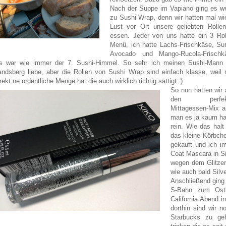
Nach der Suppe im Vapiano ging es we
zu Sushi Wrap, denn wir hatten mal wi
Lust vor Ort unsere geliebten Rolle
essen. Jeder von uns hatte ein 3 Rol
Menü, ich hatte Lachs-Frischkäse, Sur
Avocado und Mango-Rucola-Frischk
s war wie immer der 7. Sushi-Himmel. So sehr ich meinen Sushi-Mann
andsberg liebe, aber die Rollen von Sushi Wrap sind einfach klasse, weil
rekt ne ordentliche Menge hat die auch wirklich richtig sättigt :)
So nun hatten wir 
den perfek
Mittagessen-Mix 
man es ja kaum ha
rein. Wie das halt
das kleine Körbch
gekauft und ich i
Coat Mascara in Si
wegen dem Glitzer
wie auch bald Silv
Anschließend ging
S-Bahn zum Ostb
California Abend 
dorthin sind wir 
Starbucks zu geh