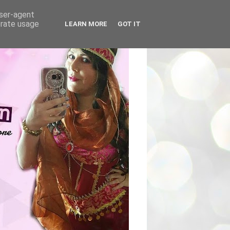
user-agent
erate usage
LEARN MORE
GOT IT