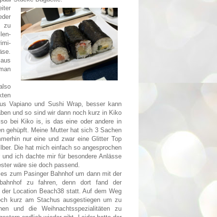
iter
eder
n zu
len-
imi-
äse.
 aus
 man
also
ten
aus Vapiano und Sushi Wrap, besser kann
ben und so sind wir dann noch kurz in Kiko
 so bei Kiko is, is das eine oder andere in
en gehüpft. Meine Mutter hat sich 3 Sachen
mmerhin nur eine und zwar eine Glitter Top
lber. Die hat mich einfach so angesprochen
 und ich dachte mir für besondere Anlässe
ester wäre sie doch passend.
 es zum Pasinger Bahnhof um dann mit der
ahnhof zu fahren, denn dort fand der
in der Location Beach38 statt. Auf dem Weg
noch kurz am Stachus ausgestiegen um zu
en und die Weihnachtsspezialitäten zu