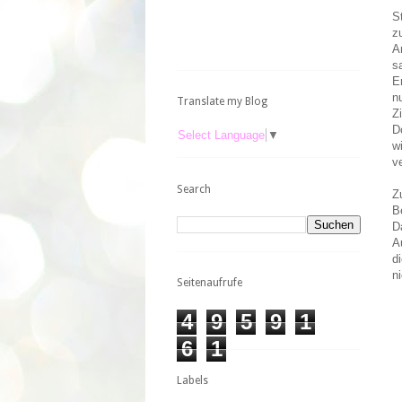
S
z
A
s
E
n
Translate my Blog
Z
D
Select Language
▼
w
v
Search
Z
B
D
A
d
n
Seitenaufrufe
4
9
5
9
1
6
1
Labels