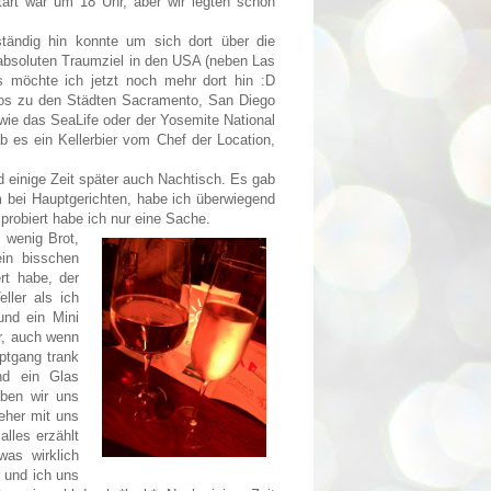
Start war um 18 Uhr, aber wir legten schon
ändig hin konnte um sich dort über die
absoluten Traumziel in den USA (neben Las
s möchte ich jetzt noch mehr dort hin :D
fos zu den Städten Sacramento, San Diego
wie das SeaLife oder der Yosemite National
ab es ein Kellerbier vom Chef der Location,
 einige Zeit später auch Nachtisch. Es gab
m bei Hauptgerichten, habe ich überwiegend
robiert habe ich nur eine Sache.
 wenig Brot,
in bisschen
rt habe, der
ller als ich
und ein Mini
r, auch wenn
ptgang trank
nd ein Glas
ben wir uns
eher mit uns
alles erzählt
as wirklich
 und ich uns