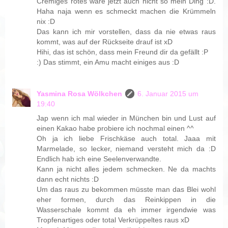
Cremiges rotes wäre jetzt auch nicht so mein Ding :D.
Haha naja wenn es schmeckt machen die Krümmeln
nix :D
Das kann ich mir vorstellen, dass da nie etwas raus
kommt, was auf der Rückseite drauf ist xD
Hihi, das ist schön, dass mein Freund dir da gefällt :P
:) Das stimmt, ein Amu macht einiges aus :D
Yasmina Rosa Wölkchen
6. Januar 2015 um
19:40
Jap wenn ich mal wieder in München bin und Lust auf
einen Kakao habe probiere ich nochmal einen ^^
Oh ja ich liebe Frischkäse auch total. Jaaa mit
Marmelade, so lecker, niemand versteht mich da :D
Endlich hab ich eine Seelenverwandte.
Kann ja nicht alles jedem schmecken. Ne da machts
dann echt nichts :D
Um das raus zu bekommen müsste man das Blei wohl
eher formen, durch das Reinkippen in die
Wasserschale kommt da eh immer irgendwie was
Tropfenartiges oder total Verkrüppeltes raus xD