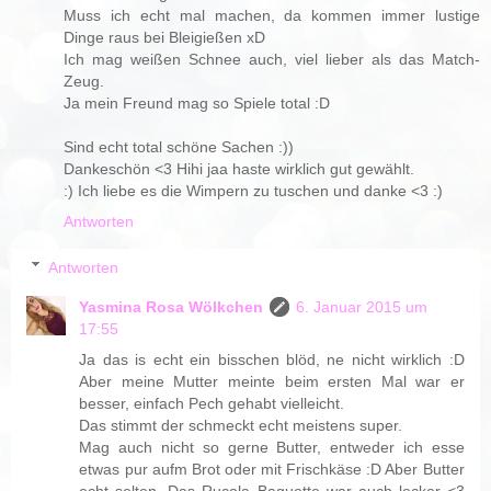
Muss ich echt mal machen, da kommen immer lustige
Dinge raus bei Bleigießen xD
Ich mag weißen Schnee auch, viel lieber als das Match-
Zeug.
Ja mein Freund mag so Spiele total :D
Sind echt total schöne Sachen :))
Dankeschön <3 Hihi jaa haste wirklich gut gewählt.
:) Ich liebe es die Wimpern zu tuschen und danke <3 :)
Antworten
Antworten
Yasmina Rosa Wölkchen
6. Januar 2015 um
17:55
Ja das is echt ein bisschen blöd, ne nicht wirklich :D
Aber meine Mutter meinte beim ersten Mal war er
besser, einfach Pech gehabt vielleicht.
Das stimmt der schmeckt echt meistens super.
Mag auch nicht so gerne Butter, entweder ich esse
etwas pur aufm Brot oder mit Frischkäse :D Aber Butter
echt selten. Das Rucola Baguette war auch lecker <3