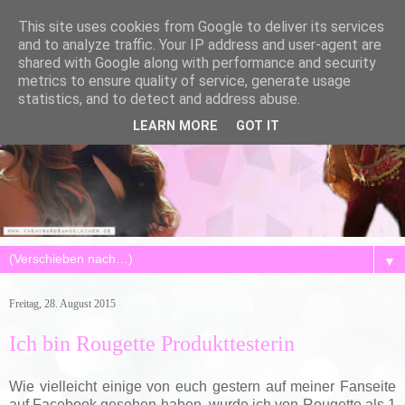
This site uses cookies from Google to deliver its services
and to analyze traffic. Your IP address and user-agent are
shared with Google along with performance and security
metrics to ensure quality of service, generate usage
statistics, and to detect and address abuse.
LEARN MORE
GOT IT
▼
Freitag, 28. August 2015
Ich bin Rougette Produkttesterin
Wie vielleicht einige von euch gestern auf meiner Fanseite
auf Facebook gesehen haben, wurde ich von Rougette als 1