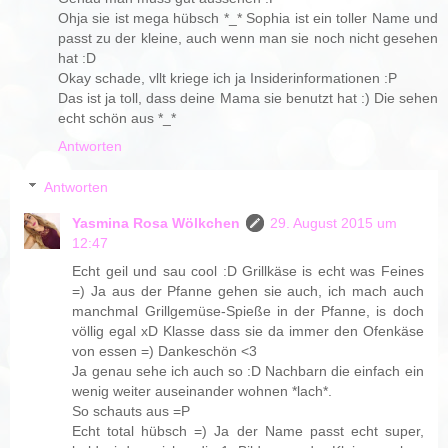
Ohja sie ist mega hübsch *_* Sophia ist ein toller Name und
passt zu der kleine, auch wenn man sie noch nicht gesehen
hat :D
Okay schade, vllt kriege ich ja Insiderinformationen :P
Das ist ja toll, dass deine Mama sie benutzt hat :) Die sehen
echt schön aus *_*
Antworten
Antworten
Yasmina Rosa Wölkchen
29. August 2015 um
12:47
Echt geil und sau cool :D Grillkäse is echt was Feines
=) Ja aus der Pfanne gehen sie auch, ich mach auch
manchmal Grillgemüse-Spieße in der Pfanne, is doch
völlig egal xD Klasse dass sie da immer den Ofenkäse
von essen =) Dankeschön <3
Ja genau sehe ich auch so :D Nachbarn die einfach ein
wenig weiter auseinander wohnen *lach*.
So schauts aus =P
Echt total hübsch =) Ja der Name passt echt super,