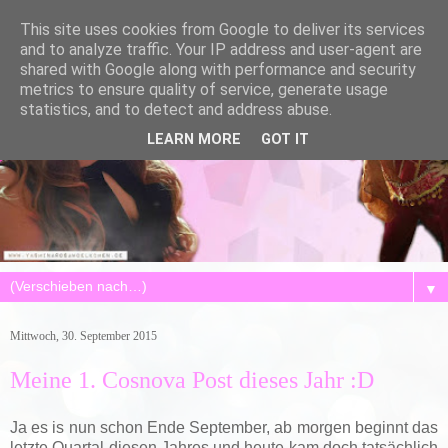
This site uses cookies from Google to deliver its services
and to analyze traffic. Your IP address and user-agent are
shared with Google along with performance and security
metrics to ensure quality of service, generate usage
statistics, and to detect and address abuse.
LEARN MORE
GOT IT
▼
Mittwoch, 30. September 2015
Meine 1. Cosnova Post dieses Jahr :D
Ja es is nun schon Ende September, ab morgen beginnt das
letzte Quartal diesen Jahres und heute kam doch tatsächlich