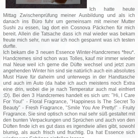
Ich hatte heute
Mittag Zwischenprüfung meiner Ausbildung und als ich
danach ins Büro fuhr um gemeinsam mit meiner Mutter
Sushi zu essen, lag dort ein Cosnova Päckchen für mich
bereit. Allein die Tatsache dass ich mal wieder was bekam
freute mich sehr, nun war ich noch gespannt was ich testen
durfte.
Ich bekam die 3 neuen Essence Winter-Handcremes *freu*.
Handcremes sind schon was Tolles, kauf mir immer wieder
mal Neue weil ich gerne die Düfte wechsel und jetzt zum
angehenden Winter hin sind sie natürlich auch ein absolutes
Must Have für daheim und unterwegs in der Handtasche
und auch im Auto (da habe ich auch meistens noch Extra
eine drin, wobei die je nach Temperatur auch mal einfriert
:D). Bei den 3 Handcremes handelt es sich um: "Hi, I Care
For You!" - Floral Fragrance, "Happiness Is The Secret To
Beauty" - Fresh Fragrance, "Smile You Are Pretty!" - Fruity
Fragrance. Sie sind optisch schon mal sehr süß gestaltet mit
den bunten Verpackungen und Sprüchen und auch von den
Düften finde ich es gut dass es irgendwie alles gibt, sowohl
blumig, als auch frisch und fruchtig. Da hat Essence sich