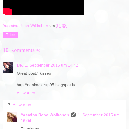
Yasmina Rosa Wölkchen
um
14:33
Teilen
10 Kommentare:
De.
1. September 2015 um 14:42
Great post:) kisses
http://denimakeup95.blogspot.it/
Antworten
Antworten
Yasmina Rosa Wölkchen
1. September 2015 um
16:04
Thanks =)