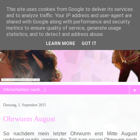
This site uses cookies from Google to deliver its services
and to analyze traffic. Your IP address and user-agent are
shared with Google along with performance and security
metrics to ensure quality of service, generate usage
statistics, and to detect and address abuse.
LEARN MORE
GOT IT
▼
Dienstag, 1. September 2015
Ohrwurm August
So nachdem mein letzter Ohrwurm erst Mitte August
verbloggt wurde, verging die Zeit zum neuen Ohrwurm noch