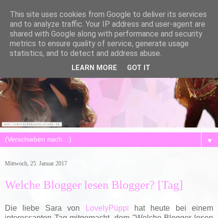
This site uses cookies from Google to deliver its services
and to analyze traffic. Your IP address and user-agent are
shared with Google along with performance and security
metrics to ensure quality of service, generate usage
statistics, and to detect and address abuse.
LEARN MORE
GOT IT
▼
Mittwoch, 25. Januar 2017
Welche Blogger lesen Blogger? [Tag]
Die liebe Sara von
LovelyPüppi
hat heute bei einem
interessanten Tag mitgemacht, dem "Welche Blogger lesen