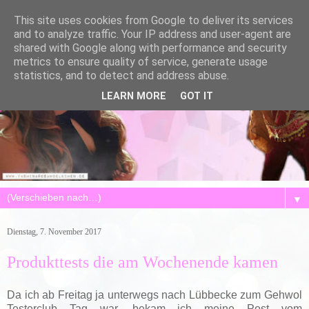
This site uses cookies from Google to deliver its services
and to analyze traffic. Your IP address and user-agent are
shared with Google along with performance and security
metrics to ensure quality of service, generate usage
statistics, and to detect and address abuse.
LEARN MORE
GOT IT
▼
Dienstag, 7. November 2017
Produkttests die am Wochenende kamen
Da ich ab Freitag ja unterwegs nach Lübbecke zum Gehwol
Testerclub Tag war, bekam ich meine Post vom