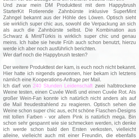
Und zwar mein DM Produkttest mit dem Happybrush
StarterKit Rotierende Zahnbürste inklusive SuperMint
Zahngel bekannt aus der Höhle des Löwen. Optisch sieht
sie wirklich super chic aus, sowohl die Verpackung an sich
als auch die Zahnbürste selbst. Die Kombination aus
Schwarz & Mint/Türkis is wirklich super chic und genau
meins. Ich habe sie heute Früh auch schon benutzt, hierzu
werde ich aber noch ausführlich berichten.
Wer darf noch die Happybrush testen?
Der weitere Produkttest der kam, is euch noch nicht bekannt.
Hier hatte ich nirgends gewonnen, hier bekam ich letztens
nämlich eine Kooperations-Anfrage per Mail.
Ich darf von
240 Stunden Leidenschaft
zwei halbtrockene
Weine testen, einen Cuvée Weiß und einen Cuvée Rot. Als
großer Wein-Fan konnte ich natürlich nicht anders als auf
die Mail freudestrahlend zu reagieren. Optisch sehen die
Weine schon super chic aus, echt schöne Flaschen-Designs
mit tollen Farben - vor allem Pink is natürlich mega. Bin
schon sehr gespannt wie sie schmecken werden, ich denke
ich werde schon bald den Ersten verkosten, vielleicht
alleine, vielleicht auch mit einer Freundin, die ebenfalls