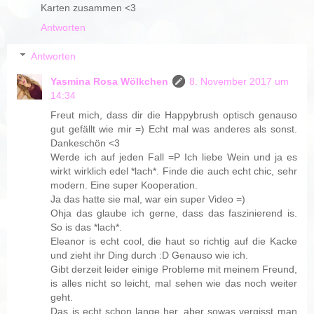
Karten zusammen <3
Antworten
Antworten
Yasmina Rosa Wölkchen
8. November 2017 um
14:34
Freut mich, dass dir die Happybrush optisch genauso
gut gefällt wie mir =) Echt mal was anderes als sonst.
Dankeschön <3
Werde ich auf jeden Fall =P Ich liebe Wein und ja es
wirkt wirklich edel *lach*. Finde die auch echt chic, sehr
modern. Eine super Kooperation.
Ja das hatte sie mal, war ein super Video =)
Ohja das glaube ich gerne, dass das faszinierend is.
So is das *lach*.
Eleanor is echt cool, die haut so richtig auf die Kacke
und zieht ihr Ding durch :D Genauso wie ich.
Gibt derzeit leider einige Probleme mit meinem Freund,
is alles nicht so leicht, mal sehen wie das noch weiter
geht.
Das is echt schon lange her, aber sowas vergisst man