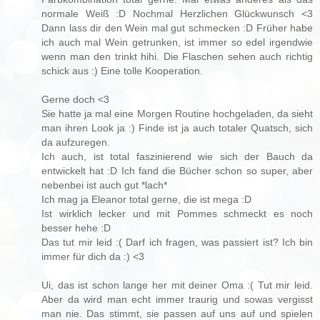
normale Weiß :D Nochmal Herzlichen Glückwunsch <3
Dann lass dir den Wein mal gut schmecken :D Früher habe
ich auch mal Wein getrunken, ist immer so edel irgendwie
wenn man den trinkt hihi. Die Flaschen sehen auch richtig
schick aus :) Eine tolle Kooperation.
Gerne doch <3
Sie hatte ja mal eine Morgen Routine hochgeladen, da sieht
man ihren Look ja :) Finde ist ja auch totaler Quatsch, sich
da aufzuregen.
Ich auch, ist total faszinierend wie sich der Bauch da
entwickelt hat :D Ich fand die Bücher schon so super, aber
nebenbei ist auch gut *lach*
Ich mag ja Eleanor total gerne, die ist mega :D
Ist wirklich lecker und mit Pommes schmeckt es noch
besser hehe :D
Das tut mir leid :( Darf ich fragen, was passiert ist? Ich bin
immer für dich da :) <3
Ui, das ist schon lange her mit deiner Oma :( Tut mir leid.
Aber da wird man echt immer traurig und sowas vergisst
man nie. Das stimmt, sie passen auf uns auf und spielen