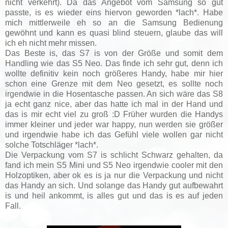
nicht verkehrt). Da das Angebot vom Samsung so gut
passte, is es wieder eins hiervon geworden *lach*. Habe
mich mittlerweile eh so an die Samsung Bedienung
gewöhnt und kann es quasi blind steuern, glaube das will
ich eh nicht mehr missen.
Das Beste is, das S7 is von der Größe und somit dem
Handling wie das S5 Neo. Das finde ich sehr gut, denn ich
wollte definitiv kein noch größeres Handy, habe mir hier
schon eine Grenze mit dem Neo gesetzt, es sollte noch
irgendwie in die Hosentasche passen. An sich wäre das S8
ja echt ganz nice, aber das hatte ich mal in der Hand und
das is mir echt viel zu groß :D Früher wurden die Handys
immer kleiner und jeder war happy, nun werden sie größer
und irgendwie habe ich das Gefühl viele wollen gar nicht
solche Totschläger *lach*.
Die Verpackung vom S7 is schlicht Schwarz gehalten, da
fand ich mein S5 Mini und S5 Neo irgendwie cooler mit den
Holzoptiken, aber ok es is ja nur die Verpackung und nicht
das Handy an sich. Und solange das Handy gut aufbewahrt
is und heil ankommt, is alles gut und das is es auf jeden
Fall.