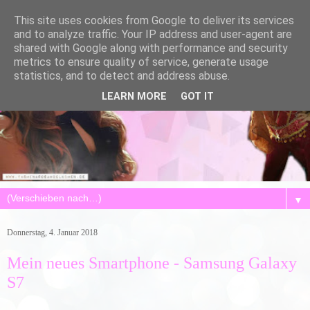
This site uses cookies from Google to deliver its services
and to analyze traffic. Your IP address and user-agent are
shared with Google along with performance and security
metrics to ensure quality of service, generate usage
statistics, and to detect and address abuse.
LEARN MORE
GOT IT
▼
Donnerstag, 4. Januar 2018
Mein neues Smartphone - Samsung Galaxy
S7