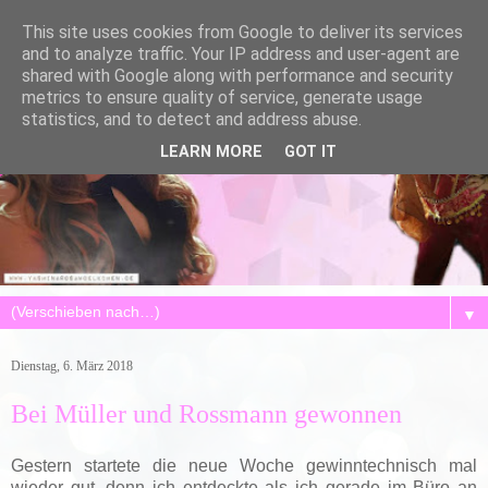
This site uses cookies from Google to deliver its services
and to analyze traffic. Your IP address and user-agent are
shared with Google along with performance and security
metrics to ensure quality of service, generate usage
statistics, and to detect and address abuse.
LEARN MORE
GOT IT
▼
Dienstag, 6. März 2018
Bei Müller und Rossmann gewonnen
Gestern startete die neue Woche gewinntechnisch mal
wieder gut, denn ich entdeckte als ich gerade im Büro an