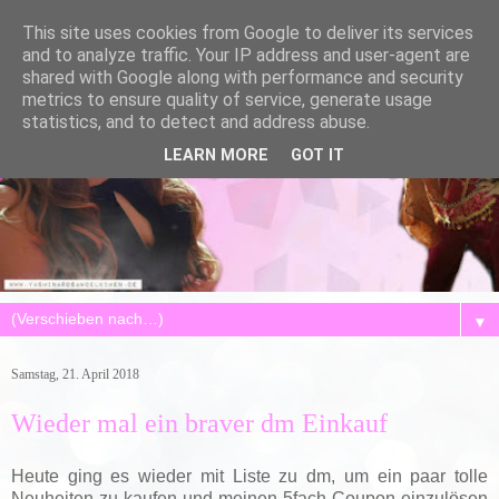
This site uses cookies from Google to deliver its services
and to analyze traffic. Your IP address and user-agent are
shared with Google along with performance and security
metrics to ensure quality of service, generate usage
statistics, and to detect and address abuse.
LEARN MORE
GOT IT
▼
Samstag, 21. April 2018
Wieder mal ein braver dm Einkauf
Heute ging es wieder mit Liste zu dm, um ein paar tolle
Neuheiten zu kaufen und meinen 5fach Coupon einzulösen