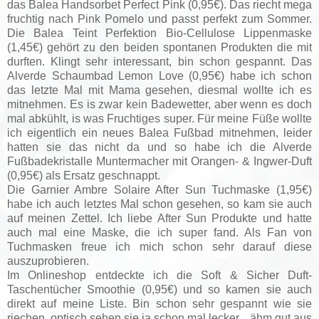
das Balea Handsorbet Perfect Pink (0,95€). Das riecht mega
fruchtig nach Pink Pomelo und passt perfekt zum Sommer.
Die Balea Teint Perfektion Bio-Cellulose Lippenmaske
(1,45€) gehört zu den beiden spontanen Produkten die mit
durften. Klingt sehr interessant, bin schon gespannt. Das
Alverde Schaumbad Lemon Love (0,95€) habe ich schon
das letzte Mal mit Mama gesehen, diesmal wollte ich es
mitnehmen. Es is zwar kein Badewetter, aber wenn es doch
mal abkühlt, is was Fruchtiges super. Für meine Füße wollte
ich eigentlich ein neues Balea Fußbad mitnehmen, leider
hatten sie das nicht da und so habe ich die Alverde
Fußbadekristalle Muntermacher mit Orangen- & Ingwer-Duft
(0,95€) als Ersatz geschnappt.
Die Garnier Ambre Solaire After Sun Tuchmaske (1,95€)
habe ich auch letztes Mal schon gesehen, so kam sie auch
auf meinen Zettel. Ich liebe After Sun Produkte und hatte
auch mal eine Maske, die ich super fand. Als Fan von
Tuchmasken freue ich mich schon sehr darauf diese
auszuprobieren.
Im Onlineshop entdeckte ich die Soft & Sicher Duft-
Taschentücher Smoothie (0,95€) und so kamen sie auch
direkt auf meine Liste. Bin schon sehr gespannt wie sie
riechen, optisch sehen sie ja schon mal lecker... ähm gut aus