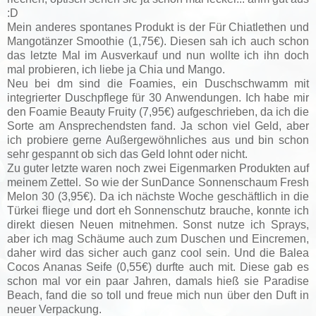
:D
Mein anderes spontanes Produkt is der Für Chiatlethen und
Mangotänzer Smoothie (1,75€). Diesen sah ich auch schon
das letzte Mal im Ausverkauf und nun wollte ich ihn doch
mal probieren, ich liebe ja Chia und Mango.
Neu bei dm sind die Foamies, ein Duschschwamm mit
integrierter Duschpflege für 30 Anwendungen. Ich habe mir
den Foamie Beauty Fruity (7,95€) aufgeschrieben, da ich die
Sorte am Ansprechendsten fand. Ja schon viel Geld, aber
ich probiere gerne Außergewöhnliches aus und bin schon
sehr gespannt ob sich das Geld lohnt oder nicht.
Zu guter letzte waren noch zwei Eigenmarken Produkten auf
meinem Zettel. So wie der SunDance Sonnenschaum Fresh
Melon 30 (3,95€). Da ich nächste Woche geschäftlich in die
Türkei fliege und dort eh Sonnenschutz brauche, konnte ich
direkt diesen Neuen mitnehmen. Sonst nutze ich Sprays,
aber ich mag Schäume auch zum Duschen und Eincremen,
daher wird das sicher auch ganz cool sein. Und die Balea
Cocos Ananas Seife (0,55€) durfte auch mit. Diese gab es
schon mal vor ein paar Jahren, damals hieß sie Paradise
Beach, fand die so toll und freue mich nun über den Duft in
neuer Verpackung.