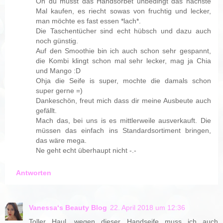
Oh du musst das Handsorbet unbedingt das nächste
Mal kaufen, es riecht sowas von fruchtig und lecker,
man möchte es fast essen *lach*.
Die Taschentücher sind echt hübsch und dazu auch
noch günstig.
Auf den Smoothie bin ich auch schon sehr gespannt,
die Kombi klingt schon mal sehr lecker, mag ja Chia
und Mango :D
Ohja die Seife is super, mochte die damals schon
super gerne =)
Dankeschön, freut mich dass dir meine Ausbeute auch
gefällt.
Mach das, bei uns is es mittlerweile ausverkauft. Die
müssen das einfach ins Standardsortiment bringen,
das wäre mega.
Ne geht echt überhaupt nicht -.-
Antworten
Vanessa‘s Beauty Blog
22. April 2018 um 12:36
Toller Haul, wegen dieser Handseife muss ich auch