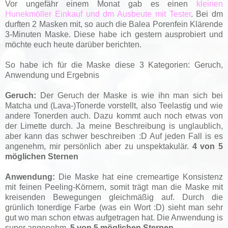
Vor ungefähr einem Monat gab es einen
kleinen
Hunekmöller Einkauf und dm Ausbeute mit Tester
. Bei dm
durften 2 Masken mit, so auch die Balea Porenfein Klärende
3-Minuten Maske. Diese habe ich gestern ausprobiert und
möchte euch heute darüber berichten.
So habe ich für die Maske diese 3 Kategorien: Geruch,
Anwendung und Ergebnis
Geruch:
Der Geruch der Maske is wie ihn man sich bei
Matcha und (Lava-)Tonerde vorstellt, also Teelastig und wie
andere Tonerden auch. Dazu kommt auch noch etwas von
der Limette durch. Ja meine Beschreibung is unglaublich,
aber kann das schwer beschreiben :D Auf jeden Fall is es
angenehm, mir persönlich aber zu unspektakulär.
4 von 5
möglichen Sternen
Anwendung:
Die Maske hat eine cremeartige Konsistenz
mit feinen Peeling-Körnern, somit trägt man die Maske mit
kreisenden Bewegungen gleichmäßig auf. Durch die
grünlich tonerdige Farbe (was ein Wort :D) sieht man sehr
gut wo man schon etwas aufgetragen hat. Die Anwendung is
super angenehm.
5 von 5 möglichen Sternen