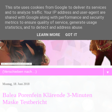
This site uses cookies from Google to deliver its services
and to analyze traffic. Your IP address and user-agent are
shared with Google along with performance and security
metrics to ensure quality of service, generate usage
statistics, and to detect and address abuse.
LEARN MORE
GOT IT
▼
Montag, 18. Juni 2018
Balea Porenfein Klärende 3-Minuten
Maske Testbericht