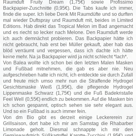
Raumduft Fruity Dream (1,75€) sowie Profissimo
Backpapier-Zuschnitte (0,95€). Die Tabs kaufe ich immer,
finde die super. Ich liebe Denk Mit Raumdüfte und so durften
mal wieder Duftspray und Raumduft mit, beides in Limited
Editions. Hab direkt das Tropical Melon im Bad angemacht
und es riecht so lecker nach Melone. Den Raumduft werde
ich auch demnächst probieren. Das Backpapier hätte ich
nicht gebraucht, hab erst bei Müller gekauft, aber hab das
blöd verräumt und vergessen, dass ich dachte ich hätte
keine mehr. Na ja Backpapier wird ja nicht schlecht *lach*.
Von Balea wollte ich schon bei den letzten Malen Masken
und Fußbad mitnehmen, die gab es aber nie. Neu
aufgeschrieben hatte ich nicht, ich entdeckte sie durch Zufall
und freute mich umso mehr nun die Straffende Hydrogel
Gesichtsmaske Weiß (1,95€), die pflegende Hydrogel
Lippenmaske Schwarz (1,75€) und die Fuß Badekristalle
Feel Well (0,55€) endlich zu bekommen. Auf die Masken bin
ich schon gespannt, optisch sehen sie sehr elegant aus.
Und so ein Fußbad is auch immer fein.
Von dm Bio gibt es derzeit einige Leckererein zur
Grillsaison, dort habe ich mir am Samstag die Rhabarber
Limonade geholt. Diesmal schnappte ich mir den
Gemüseaufstrich Süßkartoffel Karotte-Zucchini (1,95€) und