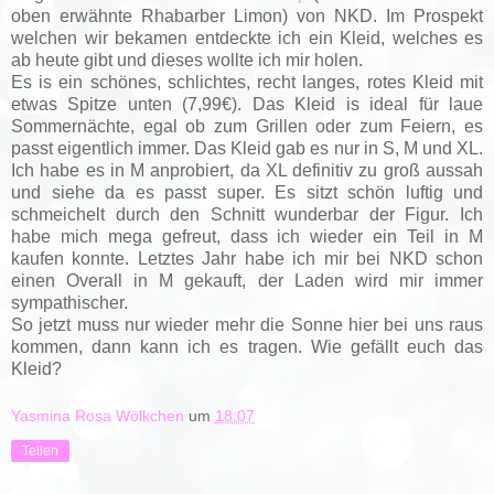
oben erwähnte Rhabarber Limon) von NKD. Im Prospekt
welchen wir bekamen entdeckte ich ein Kleid, welches es
ab heute gibt und dieses wollte ich mir holen.
Es is ein schönes, schlichtes, recht langes, rotes Kleid mit
etwas Spitze unten (7,99€). Das Kleid is ideal für laue
Sommernächte, egal ob zum Grillen oder zum Feiern, es
passt eigentlich immer. Das Kleid gab es nur in S, M und XL.
Ich habe es in M anprobiert, da XL definitiv zu groß aussah
und siehe da es passt super. Es sitzt schön luftig und
schmeichelt durch den Schnitt wunderbar der Figur. Ich
habe mich mega gefreut, dass ich wieder ein Teil in M
kaufen konnte. Letztes Jahr habe ich mir bei NKD schon
einen Overall in M gekauft, der Laden wird mir immer
sympathischer.
So jetzt muss nur wieder mehr die Sonne hier bei uns raus
kommen, dann kann ich es tragen. Wie gefällt euch das
Kleid?
Yasmina Rosa Wölkchen
um
18:07
Teilen