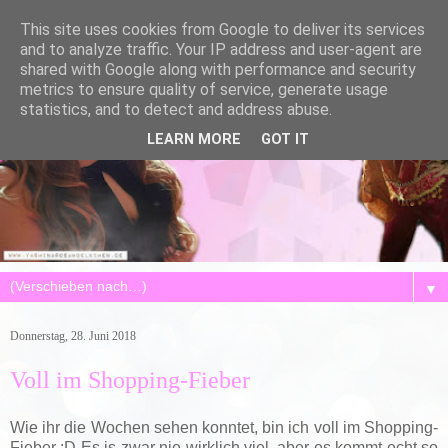
This site uses cookies from Google to deliver its services
and to analyze traffic. Your IP address and user-agent are
shared with Google along with performance and security
metrics to ensure quality of service, generate usage
statistics, and to detect and address abuse.
LEARN MORE
GOT IT
▼
Donnerstag, 28. Juni 2018
Voll im Shopping-Fieber
Wie ihr die Wochen sehen konntet, bin ich voll im Shopping-
Fieber :D Es is zwar nie wirklich viel, aber es kommt echt so