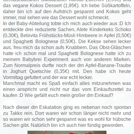
das vegane Kokos Dessert (1,95€). Ich liebe Süßkartoffeln,
daher bin ich auf den Aufstrich gespannt und Kokos geht
immer, mal sehen wie das Dessert wohl schmeckt.
In der Baby-Abteilung tobte ich mich auch wieder aus :D Ich
entdeckte drei reduzierte Sachen, Alete Kinderkeks Schoko
(0,30€), Bebivita Frühstücks-Müsli Himbeere in Apfel (0,50€)
und Spaghetti Bolognese (0,50€). Die Kekse sehen lecker
aus, freu mich da schon aufs Knabbern. Das Obst-Gläschen
hatte ich schon mal und Spaghetti Bolognese hatte ich zu
meinem Babybrei Experiment auch von anderen Marken.
Zum Normalpreis durfte noch der dm Apfel-Banane-Traube
in Joghurt Quetschie (0,35€) mit. Den habe ich heute
Vormittag gefuttert und der war echt lecker.
Manchmal macht es Spaß einfach alles mitzunehmen was
einen anspricht und nicht nur das vom Einkaufszettel zu
kaufen :D
Wie gefällt euch mein großer dm Einkauf?
Nach dieser dm Eskalation ging es nebenan noch spontan
zu Takko rein. Dort waren wir schon länger nicht mehr und
so waren wir schon sehr gespannt was es wohl für hübsche
Sachen gibt. Natürlich bin ich auch hier fündig geworden.