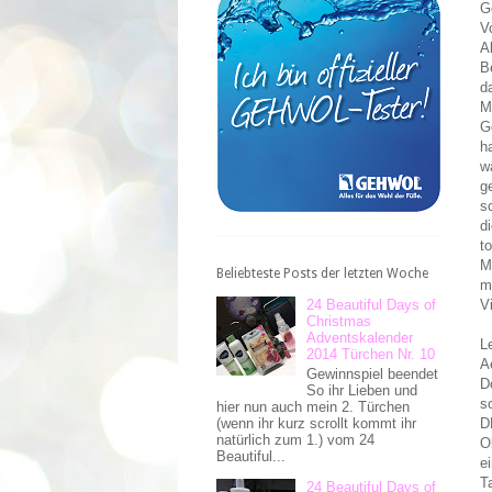
G
V
A
B
d
M
G
h
w
g
s
d
t
M
Beliebteste Posts der letzten Woche
m
V
24 Beautiful Days of
Christmas
Adventskalender
L
2014 Türchen Nr. 10
A
Gewinnspiel beendet
D
So ihr Lieben und
s
hier nun auch mein 2. Türchen
(wenn ihr kurz scrollt kommt ihr
D
natürlich zum 1.) vom 24
O
Beautiful...
e
T
24 Beautiful Days of