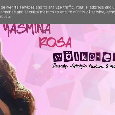
deliver its services and to analyze traffic. Your IP address and 
formance and security metrics to ensure quality of service, gen
abuse.