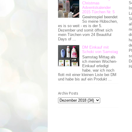
S
Christmas
Adventskalender
I
2015 Türchen Nr. 5
L
Gewinnspiel beendet
S
So meine Hübschen,
a
es is so weit - es is der 5.
n
Dezember und somit öffnet sich
d
mein Türchen vom 24 Beautiful
Days of ...
h
d
DM Einkauf mit
P
Schoki von Samstag
s
Samstag Mittag als
D
ich meinen Wochen-
Einkauf erledigt
H
habe, war ich noch
flott mit einer kleinen Liste bei DM
und habe bis auf ein Produkt ...
Archiv Posts