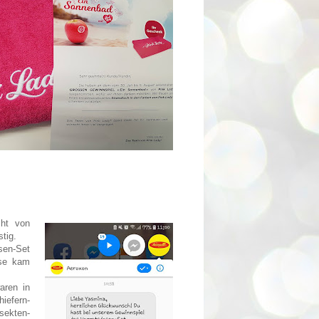
cht von
tig.
sen-Set
use kam
aren in
iefern-
sekten-