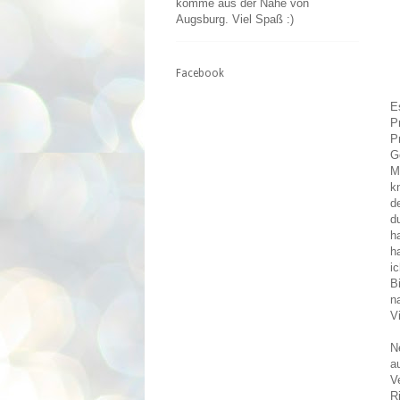
komme aus der Nähe von
Augsburg. Viel Spaß :)
Facebook
E
P
P
G
M
k
d
d
h
h
i
B
n
V
N
a
V
R