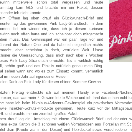
ewinn mittlerweile schon total vergessen und heute
ormittag kam GLS und brachte mir ein Paket, dessen
bsender ich nicht kannte.
eim Öffnen lag oben drauf ein Glückwunsch-Brief und
arunter lag das gewonnene Pink Lady-Strandtuch. In dem
oment fiel mir wieder ein, dass ich ja diesen kuriosen
ewinn noch offen hatte und ich scheinbar doch mitgemacht
aben muss. Das Gewinnspiel war ein paar Tage vor und
ährend der Nature One und da habe ich eigentlich nichts
emacht, aber scheinbar ja doch, verrückte Welt. Umso
chöner die Überraschung, dass mich nach über 7 Wochen
ieses Pink Lady Strandtuch erreichte. Es is wirklich richtig
oll, schön groß und das Pink is natürlich genau mein Ding.
al sehen wann und wo es zum Einsatz kommt, vermutlich
al im neuen Jahr auf irgendeiner Reise.
ielen Dank an Pink Lady für diesen chicen Sommer-Gewinn.
etzten Freitag entdeckte ich auf meinem Handy eine Facebook-Nachri
eroxon, das war mein 7. Gewinn letzte Woche und ich fand das schon echt lus
ort habe ich beim Nikolaus-/Advents-Gewinnspiel ein praktisches Vorratsdo
owie Insekten-Schutz-Produkte gewonnen. Heute kurz vor der Mittagspa
HL und brachte mir ein ziemlich großes Paket.
ben drauf lag ein Umschlag mit einem Glückwunsch-Brief und darunter w
inem extra Karton die 3 schönen weißen Vorratsdosen aus Porzellan mit Sch
afel dran (Kreide war in den Dosen) und Holzdeckel sowie verschiedene In