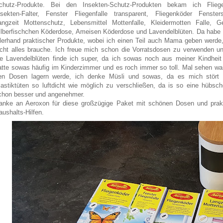
chutz-Produkte. Bei den Insekten-Schutz-Produkten bekam ich Flieg
nsekten-Falter, Fenster Fliegenfalle transparent, Fliegenköder Fensterst
angzeit Mottenschutz, Lebensmittel Mottenfalle, Kleidermotten Falle, Gel
ilberfischchen Köderdose, Ameisen Köderdose und Lavendelblüten. Da habe 
llerhand praktischer Produkte, wobei ich einen Teil auch Mama geben werde,
icht alles brauche. Ich freue mich schon die Vorratsdosen zu verwenden u
ie Lavendelblüten finde ich super, da ich sowas noch aus meiner Kindheit
atte sowas häufig im Kinderzimmer und es roch immer so toll. Mal sehen was
en Dosen lagern werde, ich denke Müsli und sowas, da es mich stört 
lastiktüten so luftdicht wie möglich zu verschließen, da is so eine hübsc
chon besser und angenehmer.
anke an Aeroxon für diese großzügige Paket mit schönen Dosen und prak
aushalts-Hilfen.