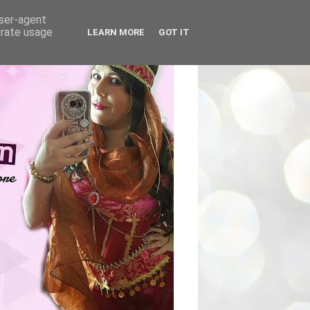
user-agent
erate usage
LEARN MORE
GOT IT