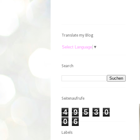
Translate my Blog
Select Language
▼
Search
Seitenaufrufe
4
9
5
3
0
0
6
Labels