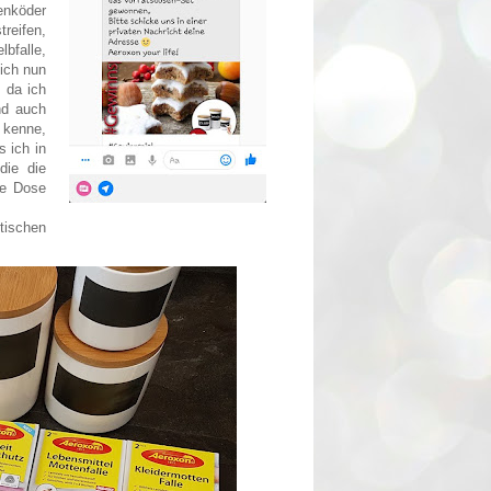
enköder
reifen,
bfalle,
ich nun
 da ich
nd auch
 kenne,
 ich in
die die
he Dose
tischen