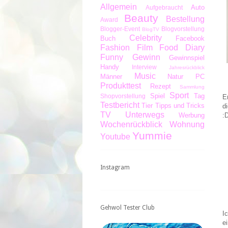
Allgemein
Auto
Aufgebraucht
Beauty
Bestellung
Award
Blogger-Event
Blogvorstellung
BlogTV
Celebrity
Buch
Facebook
Fashion
Film
Food Diary
Funny
Gewinn
Gewinnspiel
Handy
Interview
Jahresrückblick
Music
Männer
Natur
PC
Produkttest
Rezept
Sammlung
Sport
Spiel
Tag
Shopvorstellung
E
Testbericht
Tier
Tipps und Tricks
d
TV
Unterwegs
Werbung
:
Wochenrückblick
Wohnung
Yummie
Youtube
Instagram
Gehwol Tester Club
I
e