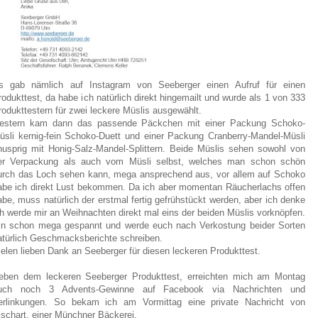
s gab nämlich auf Instagram von Seeberger einen Aufruf für einen
rodukttest, da habe ich natürlich direkt hingemailt und wurde als 1 von 333
rodukttestern für zwei leckere Müslis ausgewählt.
estern kam dann das passende Päckchen mit einer Packung Schoko-
üsli kernig-fein Schoko-Duett und einer Packung Cranberry-Mandel-Müsli
nusprig mit Honig-Salz-Mandel-Splittern. Beide Müslis sehen sowohl von
er Verpackung als auch vom Müsli selbst, welches man schon schön
urch das Loch sehen kann, mega ansprechend aus, vor allem auf Schoko
abe ich direkt Lust bekommen. Da ich aber momentan Räucherlachs offen
abe, muss natürlich der erstmal fertig gefrühstückt werden, aber ich denke
ch werde mir an Weihnachten direkt mal eins der beiden Müslis vorknöpfen.
in schon mega gespannt und werde euch nach Verkostung beider Sorten
atürlich Geschmacksberichte schreiben.
ielen lieben Dank an Seeberger für diesen leckeren Produkttest.
eben dem leckeren Seeberger Produkttest, erreichten mich am Montag
uch noch 3 Advents-Gewinne auf Facebook via Nachrichten und
erlinkungen. So bekam ich am Vormittag eine private Nachricht von
ischart, einer Münchner Bäckerei.