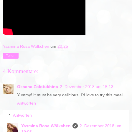
Yasmina Rosa Wölkchen
um
20:25
Teilen
4 Kommentare:
Oksana Zolotukhina
2. Dezember 2018 um 15:13
Yummy! It must be very delicious. I'd love to try this meal.
Antworten
Antworten
Yasmina Rosa Wölkchen
2. Dezember 2018 um
19:05