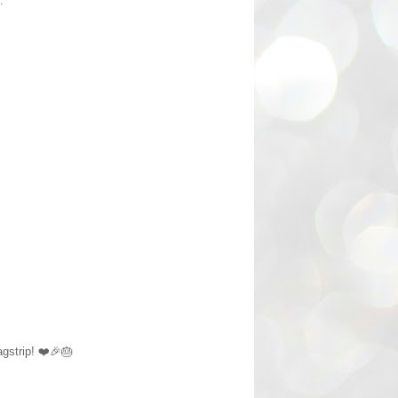
.
gstrip! ❤️🎉🎂