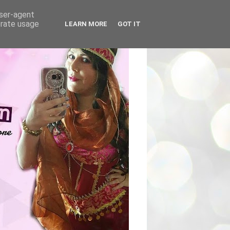
user-agent
erate usage
LEARN MORE
GOT IT