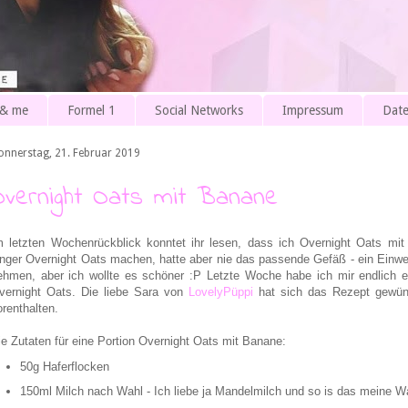
 & me
Formel 1
Social Networks
Impressum
Date
onnerstag, 21. Februar 2019
Overnight Oats mit Banane
m letzten Wochenrückblick konntet ihr lesen, dass ich Overnight Oats mi
änger Overnight Oats machen, hatte aber nie das passende Gefäß - ein Einw
ehmen, aber ich wollte es schöner :P Letzte Woche habe ich mir endlich ei
vernight Oats. Die liebe Sara von
LovelyPüppi
hat sich das Rezept gewün
orenthalten.
ie Zutaten für eine Portion Overnight Oats mit Banane:
50g Haferflocken
150ml Milch nach Wahl - Ich liebe ja Mandelmilch und so is das meine W