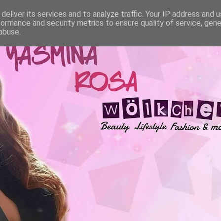
deliver its services and to analyze traffic. Your IP address and 
formance and security metrics to ensure quality of service, gen
abuse.