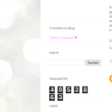
F
g
d
a
w
Translate my Blog
ic
Select Language
▼
G
L
Search
Seitenaufrufe
4
9
5
2
8
6
3
Labels