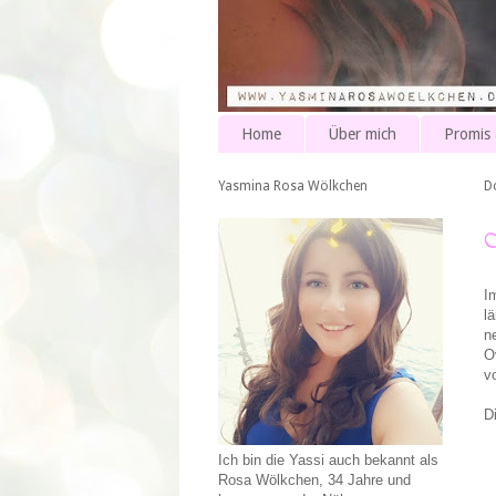
Home
Über mich
Promis
Yasmina Rosa Wölkchen
D
I
l
n
O
v
D
Ich bin die Yassi auch bekannt als
Rosa Wölkchen, 34 Jahre und