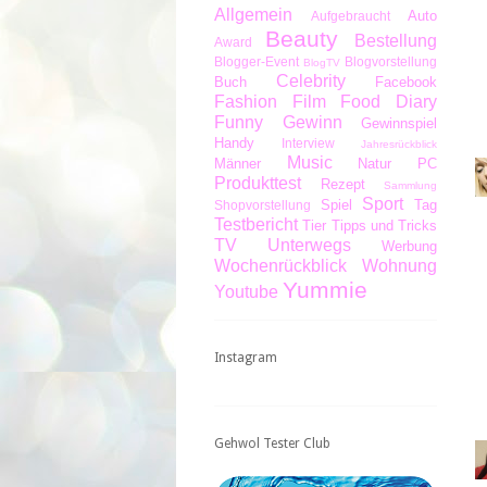
Allgemein
Auto
Aufgebraucht
Beauty
Bestellung
Award
Blogger-Event
Blogvorstellung
BlogTV
Celebrity
Buch
Facebook
Fashion
Film
Food Diary
Funny
Gewinn
Gewinnspiel
Handy
Interview
Jahresrückblick
Music
Männer
Natur
PC
Produkttest
Rezept
Sammlung
Sport
Spiel
Tag
Shopvorstellung
Testbericht
Tier
Tipps und Tricks
TV
Unterwegs
Werbung
Wochenrückblick
Wohnung
Yummie
Youtube
Instagram
Gehwol Tester Club