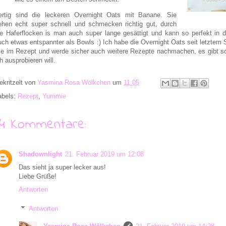
ertig sind die leckeren Overnight Oats mit Banane. Sie
ehen echt super schnell und schmecken richtig gut, durch
ie Haferflocken is man auch super lange gesättigt und kann so perfekt in d
uch etwas entspannter als Bowls :) Ich habe die Overnight Oats seit letztem
ie im Rezept und werde sicher auch weitere Rezepte nachmachen, es gibt so 
h ausprobieren will.
ekritzelt von
Yasmina Rosa Wölkchen
um
11:05
abels:
Rezept
,
Yummie
14 Kommentare:
Shadownlight
21. Februar 2019 um 12:08
Das sieht ja super lecker aus!
Liebe Grüße!
Antworten
Antworten