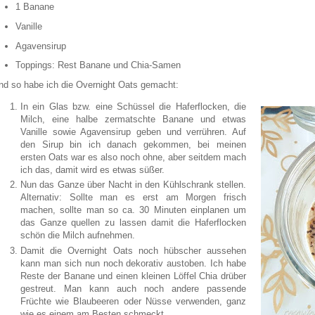
1 Banane
Vanille
Agavensirup
Toppings: Rest Banane und Chia-Samen
nd so habe ich die Overnight Oats gemacht:
In ein Glas bzw. eine Schüssel die Haferflocken, die
Milch, eine halbe zermatschte Banane und etwas
Vanille sowie Agavensirup geben und verrühren. Auf
den Sirup bin ich danach gekommen, bei meinen
ersten Oats war es also noch ohne, aber seitdem mach
ich das, damit wird es etwas süßer.
Nun das Ganze über Nacht in den Kühlschrank stellen.
Alternativ: Sollte man es erst am Morgen frisch
machen, sollte man so ca. 30 Minuten einplanen um
das Ganze quellen zu lassen damit die Haferflocken
schön die Milch aufnehmen.
Damit die Overnight Oats noch hübscher aussehen
kann man sich nun noch dekorativ austoben. Ich habe
Reste der Banane und einen kleinen Löffel Chia drüber
gestreut. Man kann auch noch andere passende
Früchte wie Blaubeeren oder Nüsse verwenden, ganz
wie es einem am Besten schmeckt.