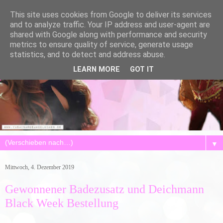
This site uses cookies from Google to deliver its services
and to analyze traffic. Your IP address and user-agent are
shared with Google along with performance and security
metrics to ensure quality of service, generate usage
statistics, and to detect and address abuse.
LEARN MORE
GOT IT
▼
Mittwoch, 4. Dezember 2019
Gewonnener Badezusatz und Deichmann
Black Week Bestellung