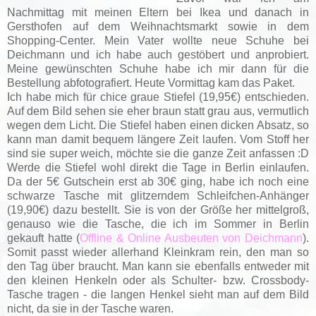
Nachmittag mit meinen Eltern bei Ikea und danach in
Gersthofen auf dem Weihnachtsmarkt sowie in dem
Shopping-Center. Mein Vater wollte neue Schuhe bei
Deichmann und ich habe auch gestöbert und anprobiert.
Meine gewünschten Schuhe habe ich mir dann für die
Bestellung abfotografiert. Heute Vormittag kam das Paket.
Ich habe mich für chice graue Stiefel (19,95€) entschieden.
Auf dem Bild sehen sie eher braun statt grau aus, vermutlich
wegen dem Licht. Die Stiefel haben einen dicken Absatz, so
kann man damit bequem längere Zeit laufen. Vom Stoff her
sind sie super weich, möchte sie die ganze Zeit anfassen :D
Werde die Stiefel wohl direkt die Tage in Berlin einlaufen.
Da der 5€ Gutschein erst ab 30€ ging, habe ich noch eine
schwarze Tasche mit glitzerndem Schleifchen-Anhänger
(19,90€) dazu bestellt. Sie is von der Größe her mittelgroß,
genauso wie die Tasche, die ich im Sommer in Berlin
gekauft hatte (
Offline & Online Ausbeuten von Deichmann
).
Somit passt wieder allerhand Kleinkram rein, den man so
den Tag über braucht. Man kann sie ebenfalls entweder mit
den kleinen Henkeln oder als Schulter- bzw. Crossbody-
Tasche tragen - die langen Henkel sieht man auf dem Bild
nicht, da sie in der Tasche waren.