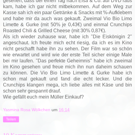
gesehen, dass der einen Tag nach Elsa & Co. auf DVD raus
kam, habe ich gar nicht mitbekommen.
Auf dem Weg zur
Kasse sah ich ein paar Getränke & Snacks mit %-Aufklebern
und habe mir da auch was gekauft. Zweimal Vio Bio Limo
Limette & Gurke (mit 50% je 0,43€) und einmal Crunchips
Roasted Chili & Grilled Cheese (mit 30% 0,87€).
Als ich wieder zuhause war, habe ich "Die Eiskönigin 2"
angeschaut. Ich freute mich echt riesig, da ich es im Kino
nicht geschafft habe ihn zu sehen. Der Film war so schön
wie erwartet und wird wie der erste Teil sicher einige Male
bei mir laufen. "Das perfekte Geheimnis" habe ich zweimal
im Kino gesehen und freue mich ihn nun daheim schauen
zu können. Die Vio Bio Limo Limette & Gurke habe ich
schon mal gekauft und fand die echt lecker. Und die
Crunchips klangen mega, ich liebe alles mit Käse und bin
schon sehr gespannt drauf.
Wie gefällt euch mein Müller Einkauf?
Yasmina Rosa Wölkchen
um
16:14
Teilen