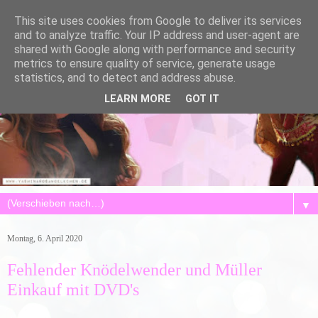
This site uses cookies from Google to deliver its services
and to analyze traffic. Your IP address and user-agent are
shared with Google along with performance and security
metrics to ensure quality of service, generate usage
statistics, and to detect and address abuse.
LEARN MORE
GOT IT
▼
Montag, 6. April 2020
Fehlender Knödelwender und Müller
Einkauf mit DVD's