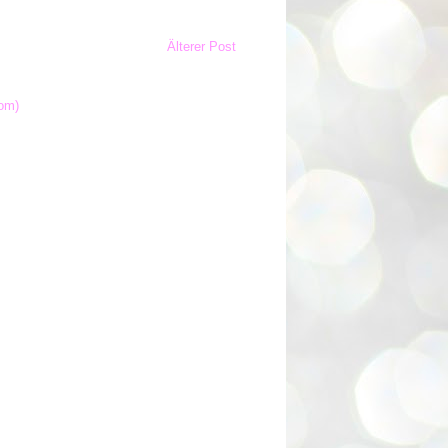
Älterer Post
om)