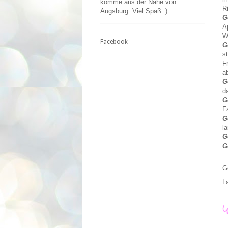
komme aus der Nähe von
R
Augsburg. Viel Spaß :)
G
A
W
Facebook
G
s
F
a
G
d
G
F
G
l
G
G
G
L