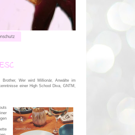
nschutz
 ESC
Brother, Wer wird Millionär, Anwälte im
kenntnisse einer High School Diva, GNTM,
outs
iner
ggen
ette
hen,