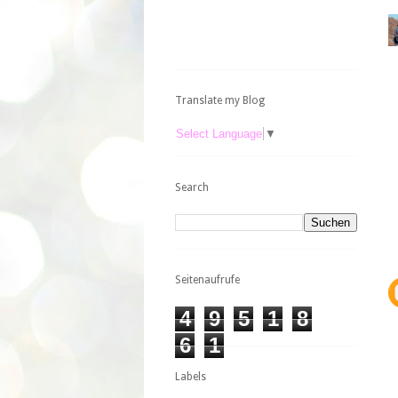
Translate my Blog
Select Language
▼
Search
Seitenaufrufe
4
9
5
1
8
6
1
Labels