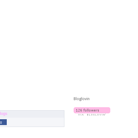
Bloglovin
og