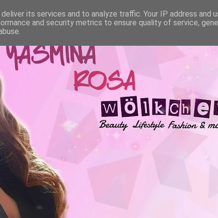
deliver its services and to analyze traffic. Your IP address and 
formance and security metrics to ensure quality of service, gen
abuse.