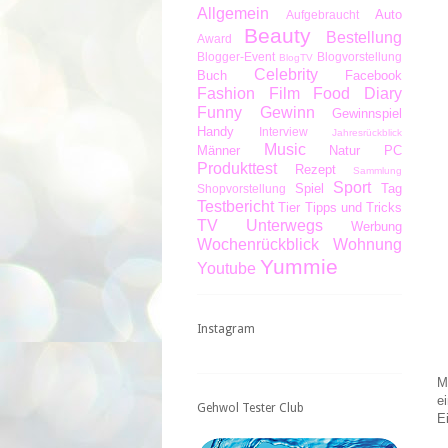
Allgemein
Auto
Aufgebraucht
Beauty
Bestellung
Award
Blogger-Event
Blogvorstellung
BlogTV
Celebrity
Buch
Facebook
Fashion
Film
Food Diary
Funny
Gewinn
Gewinnspiel
Handy
Interview
Jahresrückblick
Music
Männer
Natur
PC
Produkttest
Rezept
Sammlung
Sport
Spiel
Tag
Shopvorstellung
Testbericht
Tier
Tipps und Tricks
TV
Unterwegs
Werbung
Wochenrückblick
Wohnung
Yummie
Youtube
Instagram
M
e
Gehwol Tester Club
E