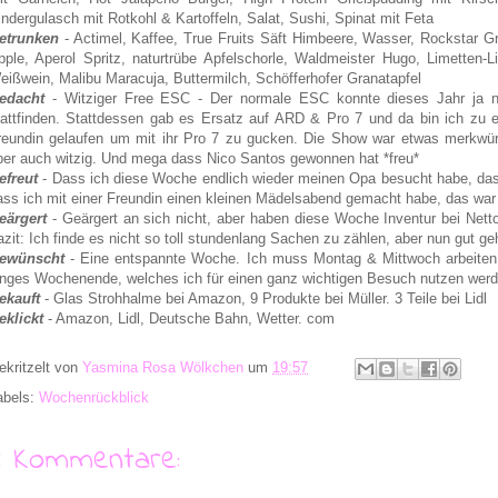
indergulasch mit Rotkohl & Kartoffeln, Salat, Sushi, Spinat mit Feta
etrunken
- Actimel, Kaffee, True Fruits Säft Himbeere, Wasser, Rockstar G
pple, Aperol Spritz, naturtrübe Apfelschorle, Waldmeister Hugo, Limetten-L
eißwein, Malibu Maracuja, Buttermilch, Schöfferhofer Granatapfel
edacht
- Witziger Free ESC - Der normale ESC konnte dieses Jahr ja n
tattfinden. Stattdessen gab es Ersatz auf ARD & Pro 7 und da bin ich zu e
reundin gelaufen um mit ihr Pro 7 zu gucken. Die Show war etwas merkwür
ber auch witzig. Und mega dass Nico Santos gewonnen hat *freu*
efreut
- Dass ich diese Woche endlich wieder meinen Opa besucht habe, das
ass ich mit einer Freundin einen kleinen Mädelsabend gemacht habe, das war
eärgert
- Geärgert an sich nicht, aber haben diese Woche Inventur bei Nett
azit: Ich finde es nicht so toll stundenlang Sachen zu zählen, aber nun gut ge
ewünscht
- Eine entspannte Woche. Ich muss Montag & Mittwoch arbeiten 
anges Wochenende, welches ich für einen ganz wichtigen Besuch nutzen werd
ekauft
- Glas Strohhalme bei Amazon, 9 Produkte bei Müller. 3 Teile bei Lidl
eklickt
- Amazon, Lidl, Deutsche Bahn, Wetter. com
ekritzelt von
Yasmina Rosa Wölkchen
um
19:57
abels:
Wochenrückblick
4 Kommentare: