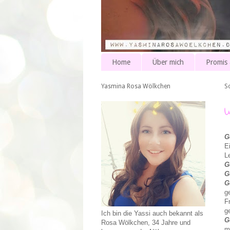
Home
Über mich
Promis
Yasmina Rosa Wölkchen
S
G
E
L
G
G
G
g
F
g
Ich bin die Yassi auch bekannt als
G
Rosa Wölkchen, 34 Jahre und
m