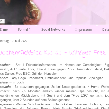
 & me
Formel 1
Social Networks
Impressum
Date
onntag, 17. Mai 2020
Wochenrückblick KW 20 - Witziger Free
esehen
- Sat 1 Frühstücksfernsehen, Im Namen der Gerechtigkeit, Big 
insatz,
Auf Streife,
Thor, Joko & Klaas gegen Pro 7, Temptation Island, Be
et's Dance, Free ESC, Grill den Henssler
ehört
- Lady Gaga - Paparazzi, Timbaland feat. One Republic - Apologize
elesen
- InTouch
emacht
- 3x spazieren gegangen, 2x bei Netto gearbeitet, 4 Home Work
emacht, nach 2,5 Monaten endlich wieder meinen Opa besucht, mit e
reundin einen Mädelsabend mit Sushi und dem "Free ESC" gemacht, jo
egangen
, über 2 Stunden auf dem Balkon gesonnt
egessen
- Warmer Schoko-Banane Frühstücksbrei, Lasagne, Joghurts, Bav
it Garnelen, Hot Jalapeno Burger, High Protein Grießpudding mit Kirsc