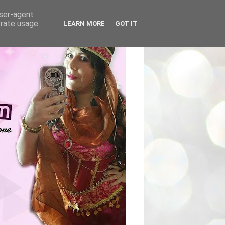
user-agent
erate usage
LEARN MORE
GOT IT