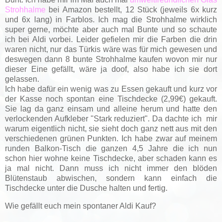
Strohhalme
bei Amazon bestellt, 12 Stück (jeweils 6x kurz
und 6x lang) in Farblos. Ich mag die Strohhalme wirklich
super gerne, möchte aber auch mal Bunte und so schaute
ich bei Aldi vorbei. Leider gefielen mir die Farben die drin
waren nicht, nur das Türkis wäre was für mich gewesen und
deswegen dann 8 bunte Strohhalme kaufen wovon mir nur
dieser Eine gefällt, wäre ja doof, also habe ich sie dort
gelassen.
Ich habe dafür ein wenig was zu Essen gekauft und kurz vor
der Kasse noch spontan eine Tischdecke (2,99€) gekauft.
Sie lag da ganz einsam und alleine herum und hatte den
verlockenden Aufkleber "Stark reduziert". Da dachte ich mir
warum eigentlich nicht, sie sieht doch ganz nett aus mit den
verschiedenen grünen Punkten. Ich habe zwar auf meinem
runden Balkon-Tisch die ganzen 4,5 Jahre die ich nun
schon hier wohne keine Tischdecke, aber schaden kann es
ja mal nicht. Dann muss ich nicht immer den blöden
Blütenstaub abwischen, sondern kann einfach die
Tischdecke unter die Dusche halten und fertig.
Wie gefällt euch mein spontaner Aldi Kauf?