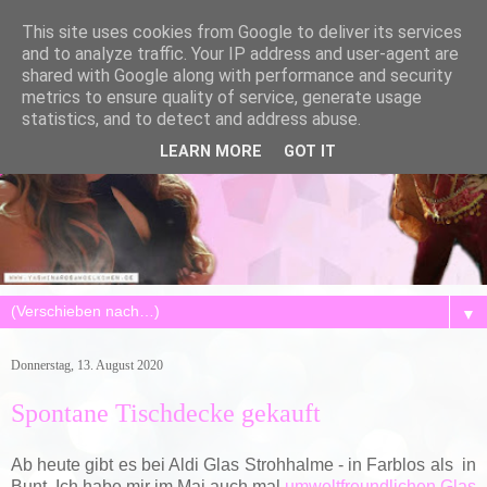
This site uses cookies from Google to deliver its services
and to analyze traffic. Your IP address and user-agent are
shared with Google along with performance and security
metrics to ensure quality of service, generate usage
statistics, and to detect and address abuse.
LEARN MORE
GOT IT
▼
Donnerstag, 13. August 2020
Spontane Tischdecke gekauft
Ab heute gibt es bei Aldi Glas Strohhalme - in Farblos als in
Bunt. Ich habe mir im Mai auch mal
umweltfreundlichen Glas