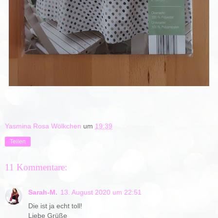
Yasmina Rosa Wölkchen
um
19:39
Teilen
11 Kommentare:
Sarah-M.
13. August 2020 um 22:51
Die ist ja echt toll!
Liebe Grüße