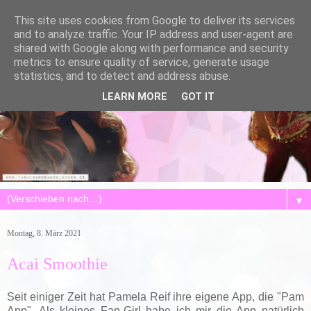
This site uses cookies from Google to deliver its services
and to analyze traffic. Your IP address and user-agent are
shared with Google along with performance and security
metrics to ensure quality of service, generate usage
statistics, and to detect and address abuse.
LEARN MORE
GOT IT
▼
Montag, 8. März 2021
Acai Smoothie
Seit einiger Zeit hat Pamela Reif ihre eigene App, die "Pam
App". Als kleines Fan-Girl habe ich mir die App natürlich