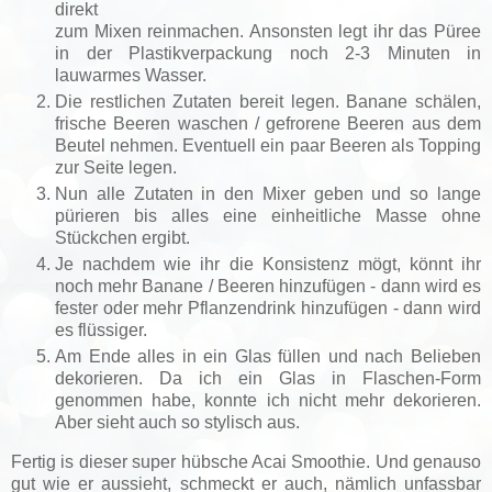
direkt
zum Mixen reinmachen. Ansonsten legt ihr das Püree
in der Plastikverpackung noch 2-3 Minuten in
lauwarmes Wasser.
Die restlichen Zutaten bereit legen. Banane schälen,
frische Beeren waschen / gefrorene Beeren aus dem
Beutel nehmen. Eventuell ein paar Beeren als Topping
zur Seite legen.
Nun alle Zutaten in den Mixer geben und so lange
pürieren bis alles eine einheitliche Masse ohne
Stückchen ergibt.
Je nachdem wie ihr die Konsistenz mögt, könnt ihr
noch mehr Banane / Beeren hinzufügen - dann wird es
fester oder mehr Pflanzendrink hinzufügen - dann wird
es flüssiger.
Am Ende alles in ein Glas füllen und nach Belieben
dekorieren. Da ich ein Glas in Flaschen-Form
genommen habe, konnte ich nicht mehr dekorieren.
Aber sieht auch so stylisch aus.
Fertig is dieser super hübsche Acai Smoothie. Und genauso
gut wie er aussieht, schmeckt er auch, nämlich unfassbar