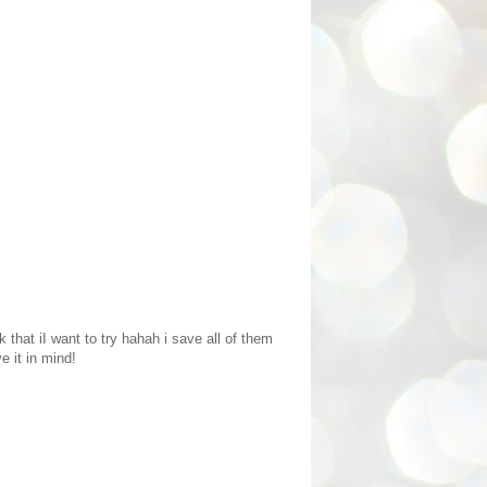
 that iI want to try hahah i save all of them
e it in mind!