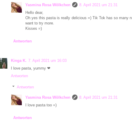
Yasmina Rosa Wölkchen
8. April 2021 um 21:31
Hello dear,
Oh yes this pasta is really delicious =) Tik Tok has so many n
want to try more.
Kisses =)
Antworten
Kinga K.
7. April 2021 um 16:03
I love pasta, yummy ❤
Antworten
Antworten
Yasmina Rosa Wölkchen
8. April 2021 um 21:31
I love pasta too =)
Antworten