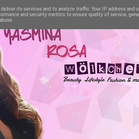
deliver its services and to analyze traffic. Your IP address and 
formance and security metrics to ensure quality of service, gen
abuse.