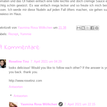
omaten und das Öl haben einfach eine tolle leichte und doch cremige Sauce erg
ichtig schön gewürzt. Es war einfach mega lecker und so freute ich mich b
ssen. Ich werde mir diese Nudeln auf jeden Fall öfters machen, sie gehen su
owieso im Haus.
ekritzelt von
Yasmina Rosa Wölkchen
um
21:38
abels:
Rezept
,
Yummie
19 Kommentare:
Roseline Tinz
7. April 2021 um 04:29
looks delicious! Would you like to follow each other? If the answer is y
you back. thank you.
http://www.rosetinz.com
Antworten
Antworten
Yasmina Rosa Wölkchen
7. April 2021 um 22:15