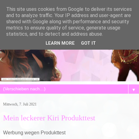
This site uses cookies from Google to deliver its services
and to analyze traffic. Your IP address and user-agent are
shared with Google along with performance and security
metrics to ensure quality of service, generate usage
statistics, and to detect and address abuse.
LEARN MORE
GOT IT
▼
Mittwoch, 7. Juli 2021
Mein leckerer Kiri Produkttest
Werbung wegen Produkttest