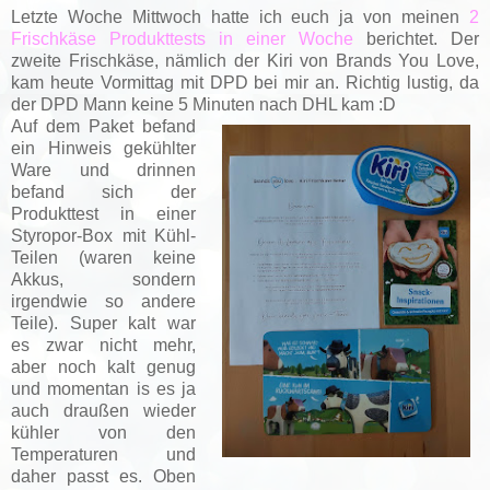
Letzte Woche Mittwoch hatte ich euch ja von meinen
2
Frischkäse Produkttests in einer Woche
berichtet. Der
zweite Frischkäse, nämlich der Kiri von Brands You Love,
kam heute Vormittag mit DPD bei mir an. Richtig lustig, da
der DPD Mann keine 5 Minuten nach DHL kam :D
Auf dem Paket befand
ein Hinweis gekühlter
Ware und drinnen
befand sich der
Produkttest in einer
Styropor-Box mit Kühl-
Teilen (waren keine
Akkus, sondern
irgendwie so andere
Teile). Super kalt war
es zwar nicht mehr,
aber noch kalt genug
und momentan is es ja
auch draußen wieder
kühler von den
Temperaturen und
daher passt es. Oben