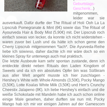
Geburtstags-
Geschenk...
)
mitgenommen,
leider war sie
ausverkauft. Dafür durfte der The Ritual of Holi Ooh La La
Lipscrub Pomegranate & Mint (6€) sowie das The Ritual of
Ayourveda Hair & Body Mist (5,90€) mit. Der Lipscrub roch
einfach sowas von lecker, da konnte ich nicht widerstehen -
waren zuvor bei Lush und da hätte ich schon gerne den
Cherry Lipscrub mitgenommen *lach*. Die Ayurveda-Reihe
liebe ich sowieso, daher dachte ich mir wäre doch so ein
kleines Spray für unterwegs auch mal praktisch.
Die letzte Ausbeute kam sehr spontan zustande, denn ich
entdeckte direkt neben Rituals den Laden Kingdom of
Sweets und da ich ein absolutes Opfer bin was Süßkram
aus aller Welt angeht musste ich hier zuschlagen -
Hershey's White with Whole Almonds (3,50€), Pocky Mango
(3,50€), Lotte Koalas White Milk (3,50€) und Herr's Crunchy
Cheestix Jalapeno (8€). Ich liebe Hershey's einfach und die
weiße Schokolade mit Mandeln habe ich auch schon online
einige Male gesehen, daher durften sie nun mit. Pocky
Mango hab ich mir vor einigen Jahren auf der Gamescom