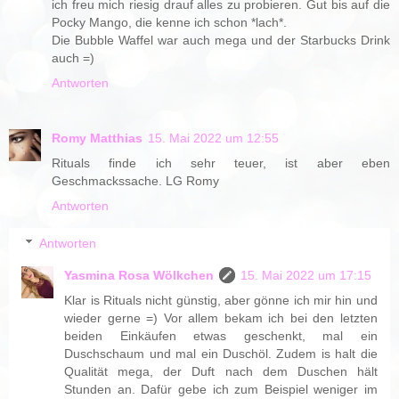
ich freu mich riesig drauf alles zu probieren. Gut bis auf die
Pocky Mango, die kenne ich schon *lach*.
Die Bubble Waffel war auch mega und der Starbucks Drink
auch =)
Antworten
Romy Matthias
15. Mai 2022 um 12:55
Rituals finde ich sehr teuer, ist aber eben
Geschmackssache. LG Romy
Antworten
Antworten
Yasmina Rosa Wölkchen
15. Mai 2022 um 17:15
Klar is Rituals nicht günstig, aber gönne ich mir hin und
wieder gerne =) Vor allem bekam ich bei den letzten
beiden Einkäufen etwas geschenkt, mal ein
Duschschaum und mal ein Duschöl. Zudem is halt die
Qualität mega, der Duft nach dem Duschen hält
Stunden an. Dafür gebe ich zum Beispiel weniger im