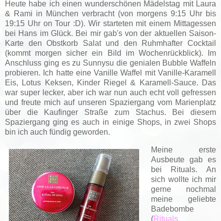
Heute habe ich einen wunderschönen Mädelstag mit Laura
& Rami in München verbracht (von morgens 9:15 Uhr bis
19:15 Uhr on Tour :D). Wir starteten mit einem Mittagessen
bei Hans im Glück. Bei mir gab's von der aktuellen Saison-
Karte den Obstkorb Salat und den Ruhmhafter Cocktail
(kommt morgen sicher ein Bild im Wochenrückblick). Im
Anschluss ging es zu Sunnysu die genialen Bubble Waffeln
probieren. Ich hatte eine Vanille Waffel mit Vanille-Karamell
Eis, Lotus Keksen, Kinder Riegel & Karamell-Sauce. Das
war super lecker, aber ich war nun auch echt voll gefressen
und freute mich auf unseren Spaziergang vom Marienplatz
über die Kaufinger Straße zum Stachus. Bei diesem
Spaziergang ging es auch in einige Shops, in zwei Shops
bin ich auch fündig geworden.
Meine erste
Ausbeute gab es
bei Rituals. An
sich wollte ich mir
gerne nochmal
meine geliebte
Badebombe
(
Rituals