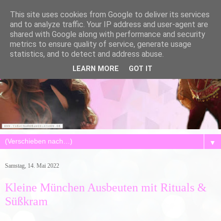
This site uses cookies from Google to deliver its services
and to analyze traffic. Your IP address and user-agent are
shared with Google along with performance and security
metrics to ensure quality of service, generate usage
statistics, and to detect and address abuse.
LEARN MORE
GOT IT
▼
Samstag, 14. Mai 2022
Kleine München Ausbeuten mit Rituals &
Süßkram