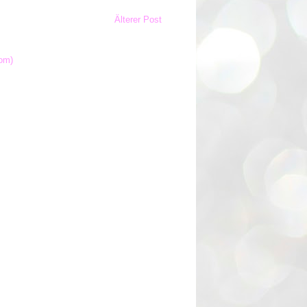
Älterer Post
om)