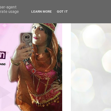
user-agent
erate usage
LEARN MORE
GOT IT