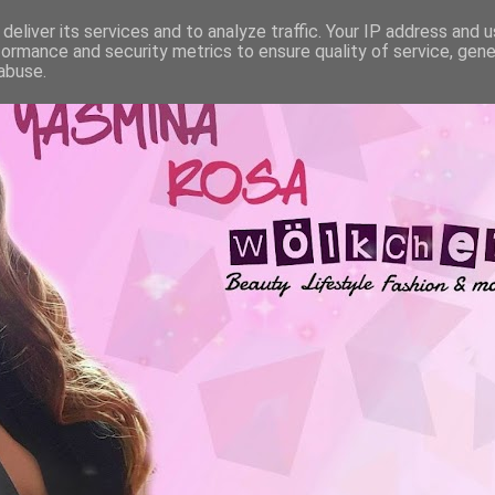
deliver its services and to analyze traffic. Your IP address and 
formance and security metrics to ensure quality of service, gen
abuse.