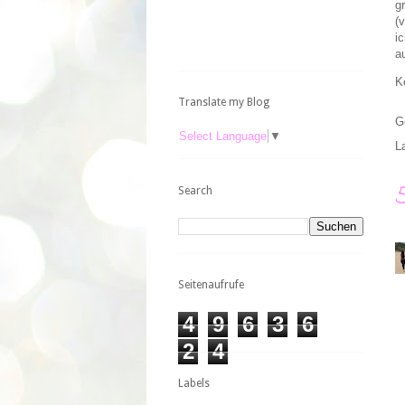
g
(
i
a
K
Translate my Blog
G
Select Language
▼
L
Search
Seitenaufrufe
4
9
6
3
6
2
4
Labels