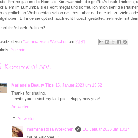
ratis Praline gab es die Normale. Bin zwar nicht die größte Asbach-Trinkerin,
vor allem im Lumumba is es echt mega) und so freu ich mich sehr die Pralinen,
ch eigentlich an Weihnachten schon naschen, aber da hatte ich zu viele an
ufgehoben :D Finde sie optisch auch echt hübsch gestaltet, sehr edel mit dem
ennt ihr Asbach Pralinen?
ekritzelt von
Yasmina Rosa Wölkchen
um
23:41
abels:
Yummie
5 Kommentare:
Marianela Beauty Tips
15. Januar 2023 um 15:52
Thanks for sharing.
I invite you to visit my last post. Happy new year!
Antworten
Antworten
Yasmina Rosa Wölkchen
16. Januar 2023 um 10:17
You're welcome =)