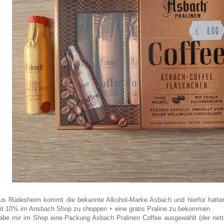
us Rüdesheim kommt die bekannte Alkohol-Marke Asbach und hierfür hatte
it 10% im Ansbach Shop zu shoppen + eine gratis Praline zu bekommen.
abe mir im Shop eine Packung Asbach Pralinen Coffee ausgewählt (der nette