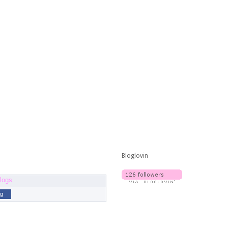
Bloglovin
og