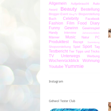
Allgemein
Auto
Aufgebraucht
Beauty
Bestellung
Award
Blogger-Event
Blogvorstellung
BlogTV
Celebrity
Buch
Facebook
Fashion
Film
Food Diary
Funny
Gewinn
Gewinnspiel
Handy
Interview
Jahresrückblick
Music
Männer
Natur
PC
Produkttest
Rezept
Sammlung
Sport
Spiel
Tag
Shopvorstellung
Testbericht
Tier
Tipps und Tricks
TV
Unterwegs
Werbung
Wochenrückblick
Wohnung
Yummie
Youtube
Instagram
Gehwol Tester Club