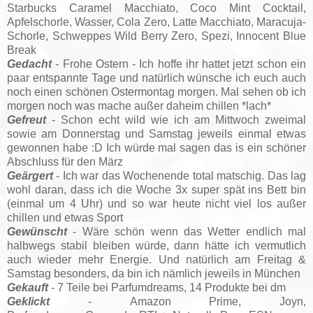
Starbucks Caramel Macchiato, Coco Mint Cocktail,
Apfelschorle, Wasser, Cola Zero, Latte Macchiato, Maracuja-
Schorle, Schweppes Wild Berry Zero, Spezi, Innocent Blue
Break
Gedacht
- Frohe Ostern - Ich hoffe ihr hattet jetzt schon ein
paar entspannte Tage und natürlich wünsche ich euch auch
noch einen schönen Ostermontag morgen. Mal sehen ob ich
morgen noch was mache außer daheim chillen *lach*
Gefreut
- Schon echt wild wie ich am Mittwoch zweimal
sowie am Donnerstag und Samstag jeweils einmal etwas
gewonnen habe :D Ich würde mal sagen das is ein schöner
Abschluss für den März
Geärgert
- Ich war das Wochenende total matschig. Das lag
wohl daran, dass ich die Woche 3x super spät ins Bett bin
(einmal um 4 Uhr) und so war heute nicht viel los außer
chillen und etwas Sport
Gewünscht
- Wäre schön wenn das Wetter endlich mal
halbwegs stabil bleiben würde, dann hätte ich vermutlich
auch wieder mehr Energie. Und natürlich am Freitag &
Samstag besonders, da bin ich nämlich jeweils in München
Gekauft
- 7 Teile bei Parfumdreams, 14 Produkte bei dm
Geklickt
-
Amazon Prime,
Joyn
,