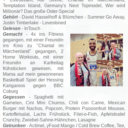
Temptation Island, Germany's Next Topmodel, Wer wird
Millionär? Das große Oster-Special
Gehört
- David Hasselhoff & Blümchen - Summer Go Away,
Justin Timberlake - Lovestoned
Gelesen
- InTouch
Gemacht
- 4x ins Fitness
gegangen, mit einer Freundin
ins Kino zu "Chantal im
Märchenland" gegangen, 2
Home Workouts, mit einer
Freundin an Karfreitag
frühstücken gewesen, mit
Mama auf mein gewonnenes
Basketball Spiel der Hessing
Kangaroos gegen BBC
Coburg
Gegessen
- Spaghetti mit
Garnelen, Cini Mini Churros, Chili con Carne, Mexican
Burger mit Nachos
, Popcorn, Protein Passionfruit Mousse,
Kartoffelsalat, Lachs Frühstück, Filet-o-Fish, Apfelstrudel
Crunchy, Zwiebel-Sahne-Hähnchen, Lasagne
Getrunken
- Actimel,
yFood Mango / Cold Brew Coffee,
Tee,