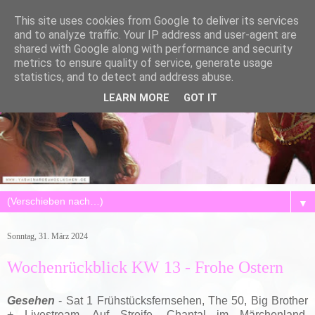
This site uses cookies from Google to deliver its services
and to analyze traffic. Your IP address and user-agent are
shared with Google along with performance and security
metrics to ensure quality of service, generate usage
statistics, and to detect and address abuse.
LEARN MORE
GOT IT
▼
Sonntag, 31. März 2024
Wochenrückblick KW 13 - Frohe Ostern
Gesehen
- Sat 1 Frühstücksfernsehen,
The 50,
Big Brother
+ Livestream, Auf Streife, Chantal im Märchenland,