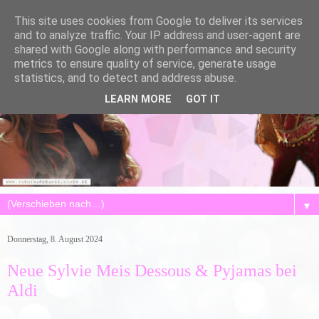
This site uses cookies from Google to deliver its services
and to analyze traffic. Your IP address and user-agent are
shared with Google along with performance and security
metrics to ensure quality of service, generate usage
statistics, and to detect and address abuse.
LEARN MORE
GOT IT
▼
Donnerstag, 8. August 2024
Neue Sylvie Meis Dessous & Pyjamas bei
Aldi