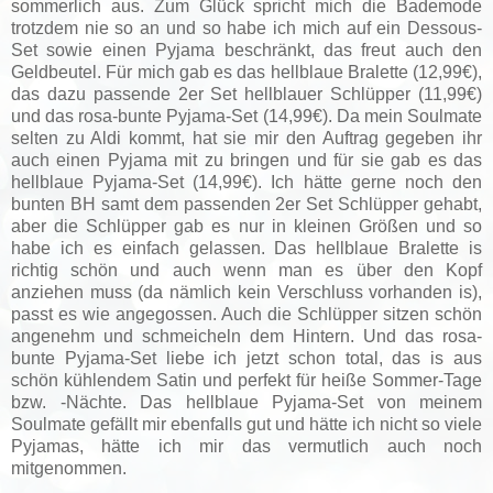
sommerlich aus. Zum Glück spricht mich die Bademode
trotzdem nie so an und so habe ich mich auf ein Dessous-
Set sowie einen Pyjama beschränkt, das freut auch den
Geldbeutel. Für mich gab es das hellblaue Bralette (12,99€),
das dazu passende 2er Set hellblauer Schlüpper (11,99€)
und das rosa-bunte Pyjama-Set (14,99€). Da mein Soulmate
selten zu Aldi kommt, hat sie mir den Auftrag gegeben ihr
auch einen Pyjama mit zu bringen und für sie gab es das
hellblaue Pyjama-Set (14,99€). Ich hätte gerne noch den
bunten BH samt dem passenden 2er Set Schlüpper gehabt,
aber die Schlüpper gab es nur in kleinen Größen und so
habe ich es einfach gelassen. Das hellblaue Bralette is
richtig schön und auch wenn man es über den Kopf
anziehen muss (da nämlich kein Verschluss vorhanden is),
passt es wie angegossen. Auch die Schlüpper sitzen schön
angenehm und schmeicheln dem Hintern. Und das rosa-
bunte Pyjama-Set liebe ich jetzt schon total, das is aus
schön kühlendem Satin und perfekt für heiße Sommer-Tage
bzw. -Nächte. Das hellblaue Pyjama-Set von meinem
Soulmate gefällt mir ebenfalls gut und hätte ich nicht so viele
Pyjamas, hätte ich mir das vermutlich auch noch
mitgenommen.