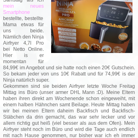
mein neues
Smartphone
bestellte, bestellte
Mama etwas für
uns beide.
Nämlich den Ninja
Airfryer 4,7l Pro
bei Netto Online.
Hier is er
momentan für
84,99€ im Angebot und sie hatte noch einen 20€ Gutschein.
So bekam jeder von uns 10€ Rabatt und für 74,99€ is der
Ninja natürlich super.
Gekommen sind sie beiden Airfryer letzte Woche Freitag
Mittag ins Büro (unser armer DHL Mann :D). Meine Eltern
haben ihren direkt am Wochenende schon eingeweiht, mit
einem halben Hähnchen samt Beilage. Heute Mittag haben
wir bei meinen Eltern daheim Backfisch und Backfisch-
Stäbchen da drin gemacht, das war sehr lecker und vor
allem richtig gut heiß (viel besser als aus dem Ofen). Mein
Airfryer steht noch im Büro und wird die Tage auch endlich
mit nach Hause genommen, nur bisher war ich eh immer