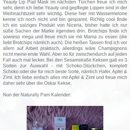
Yeauty Lip Pad Mask im nächsten Türchen freue ich mich
sehr, denn ich liebe Yeauty und gepflegte Lippen sind in der
Weihnachtszeit sehr wichtig. Diese hier mit Wassermelone
kenne ich noch nicht und bin gespannt. Richtig cool finde
ich ein salziges Produkt von Niceria, bisher hatte ich nur
süße Sachen der Marke irgendwo drin. Brotchips finde ich
sowieso mega und freue mich sie mit Mama zu essen (die
liebt Brotchips nämlich auch). Die heißen Tassen find ich vor
allem auf Arbeit praktisch, allerdings wäre Champignons
nicht meine erste Wahl. Aber so für zwischendurch auf jeden
Fall auch mal lecker. Bei den Sesamstraße Keksen gab es 3
Sorten zur Auswahl - mit Schoko-Stückchen, komplett
Schoko oder die für mich beste Sorte, nämlich Hafer, Apfel &
Zimt. Ich liebe einfach alles mit Apfel & Zimt und freue mich
daher sehr über die Oskar Kekse.
Nun der Naturally Pam Kalender: