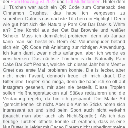
der
Pam Box August 2022
und
Lidl Muffinformen
. Hi
nter dem
1. Türchen war auch ein QR Code zum Comeback des
Cinnamon Crushes, das habe ich vergessen zu
schreiben.
Dafür is das nächste Türchen ein Highlight. Denn
wie gut hört sich die Naturally Pam Oat Bar Dark & White
an? Eine Kombi aus der Oat Bar Brownie und weißer
Schoko. Muss ich demnächst probieren, denn ab Januar
kann man sie bestellen. Beim éla Volumenpuder befand
sich ein QR Code mit Anleitung zur richtigen Anwendung.
Ich kann damit zwar nichts anfangen, aber ich werde es
verschenken. Das nächste Türchen is die Naturally Pam
Cake Bar Soft Peanut, welche ich dieses Jahr beim Meet &
Greet das erste Mal probieren konnte. Die is lecker, aber
nicht mein Favorit, dennoch freue ich mich drauf. Die
Bitterliebe Tropfen sind mega, denn die habe ich so oft auf
Instagram gesehen, mir aber nie bestellt. Diese Tropfen
sollen Heißhungerattacken auf Süßes reduzieren und die
Verdauung regeln, da bin ich gespannt. Die Marke Art
´gerecht kenne ich nicht. Aber die Amino Sticks hören sich
interessant an und sind beim Sport auch nicht verkehrt
(braucht man aber auch als Nicht-Sportler). Als ich das
heutige Türchen öffnete, konnte ich erahnen, dass es eine
Nut Butter is, leider mit Cacao Dream nicht unbedingt meine