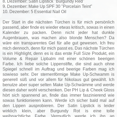
8. Dezember: Satin Lipstick "Burgundy Red"
9. Dezember: Make Up SPF 30 "Porcelain Teint"
10. Dezember: 5 Essential Nail Oil
Der Start in die nächsten Türchen is für mich persönlich
passend, aber finde es wieder etwas kritisch, sowas in einen
Kalender zu packen. Denn nicht jeder hat dunkle
Augenbrauen, was machen also blonde Menschen? Da
wäre ein transparentes Gel für alle gut gewesen. Ich freu
mich dennoch, denn für mich passt es. Das nächste Türchen
is ein Highlight, denn es is das erste Full Size Produkt, ein
Volume & Repair Lipbalm mit einer schönen beerigen
Farbe. Ich liebe solche Lippenstifte, die sind auch ohne
Spiegel schnell im Auftrag und beerige Farben mag ich
sowieso sehr. Der sternenförmige Make Up-Schwamm is
generell süß und vor allem für Nikolaus gut gewählt. Ich
benutze aber super selten Make Up-Schwämme und werde
diesen daher wohl verschenken. Der PH Lip & Cheek Gloss
hört sich spannend an, finde das immer faszinierend wie
sowas funktionieren kann. Werde ich sicher bald mal auf
den Lippen ausprobieren. Der Satin Lipstick is leider
wirklich klein, aber Burgundy Rot is eine tolle
weihnachtliche Farbe. Vermutlich werde ich ihn an