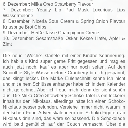
6. Dezember: Milka Oreo Strawberry Flavour
7. Dezember: Yeauty Lip Pad Mask Luxurious Lips
Wassermelone
8. Dezember: Niceria Sour Cream & Spring Onion Flavour
Knusprige Brot Chips
9. Dezember: Heiße Tasse Champignon Creme
10. Dezember: Sesamstraße Oskar Kekse Hafer, Apfel &
Zimt
Die neue "Woche" startete mit einer Kindheitserinnerung.
Ich hab als Kind super gerne Fritt gegessen und mag es
auch jetzt noch, kauf es aber nur noch selten. Auf den
Smoothie Style Wassermelone Cranberry bin ich gespannt,
das klingt lecker. Die Marke Eulenschnitt kenne ich nicht
und mit einem Schlüsselanhänger habe ich in dem Kalender
nicht gerechnet. Aber ich freue mich, denn der sieht schön
aus. Die Milka Oreo Strawberry Schoko-Tafel is ein leckerer
Inhalt für den Nikolaus, allerdings hätte ich einen Schoko-
Nikolaus besser gefunden. Verstehe immer nicht, warum in
deutschen Food Adventskalendern nie Schoko-Figuren an
Nikolaus drin sind, das wäre so passend. Die Schokolade
wird bald gemütlich auf der Couch vernascht. Über die