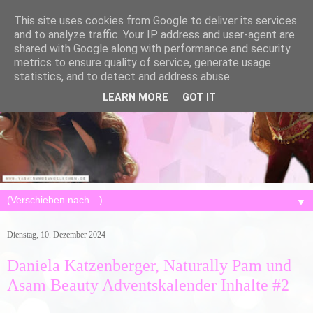
This site uses cookies from Google to deliver its services
and to analyze traffic. Your IP address and user-agent are
shared with Google along with performance and security
metrics to ensure quality of service, generate usage
statistics, and to detect and address abuse.
LEARN MORE
GOT IT
▼
Dienstag, 10. Dezember 2024
Daniela Katzenberger, Naturally Pam und
Asam Beauty Adventskalender Inhalte #2