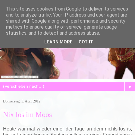
This site uses cookies from Google to deliver its services
and to analyze traffic. Your IP address and user-agent are
shared with Google along with performance and security
metrics to ensure quality of service, generate usage
statistics, and to detect and address abuse.
LEARN MORE
GOT IT
▼
Donnerstag, 5. April 2012
Nix los im Moos
Heute war mal wieder einer der Tage an dem nichts los is,
bis auf einen kurzen Spotanausflug zu einer Freundin war