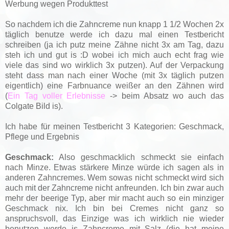
Werbung wegen Produkttest
So nachdem ich die Zahncreme nun knapp 1 1/2 Wochen 2x
täglich benutze werde ich dazu mal einen Testbericht
schreiben (ja ich putz meine Zähne nicht 3x am Tag, dazu
steh ich und gut is :D wobei ich mich auch echt frag wie
viele das sind wo wirklich 3x putzen). Auf der Verpackung
steht dass man nach einer Woche (mit 3x täglich putzen
eigentlich) eine Farbnuance weißer an den Zähnen wird
(
Ein Tag voller Erlebnisse
-> beim Absatz wo auch das
Colgate Bild is).
Ich habe für meinen Testbericht 3 Kategorien: Geschmack,
Pflege und Ergebnis
Geschmack:
Also geschmacklich schmeckt sie einfach
nach Minze. Etwas stärkere Minze würde ich sagen als in
anderen Zahncremes. Wem sowas nicht schmeckt wird sich
auch mit der Zahncreme nicht anfreunden. Ich bin zwar auch
mehr der beerige Typ, aber mir macht auch so ein minziger
Geschmack nix. Ich bin bei Cremes nicht ganz so
anspruchsvoll, das Einzige was ich wirklich nie wieder
benutzen werde is Zahncreme mit Salz (die hat meine