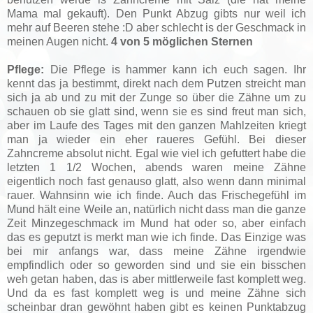
Mama mal gekauft). Den Punkt Abzug gibts nur weil ich
mehr auf Beeren stehe :D aber schlecht is der Geschmack in
meinen Augen nicht.
4 von 5 möglichen Sternen
Pflege:
Die Pflege is hammer kann ich euch sagen. Ihr
kennt das ja bestimmt, direkt nach dem Putzen streicht man
sich ja ab und zu mit der Zunge so über die Zähne um zu
schauen ob sie glatt sind, wenn sie es sind freut man sich,
aber im Laufe des Tages mit den ganzen Mahlzeiten kriegt
man ja wieder ein eher raueres Gefühl. Bei dieser
Zahncreme absolut nicht. Egal wie viel ich gefuttert habe die
letzten 1 1/2 Wochen, abends waren meine Zähne
eigentlich noch fast genauso glatt, also wenn dann minimal
rauer. Wahnsinn wie ich finde. Auch das Frischegefühl im
Mund hält eine Weile an, natürlich nicht dass man die ganze
Zeit Minzegeschmack im Mund hat oder so, aber einfach
das es geputzt is merkt man wie ich finde. Das Einzige was
bei mir anfangs war, dass meine Zähne irgendwie
empfindlich oder so geworden sind und sie ein bisschen
weh getan haben, das is aber mittlerweile fast komplett weg.
Und da es fast komplett weg is und meine Zähne sich
scheinbar dran gewöhnt haben gibt es keinen Punktabzug