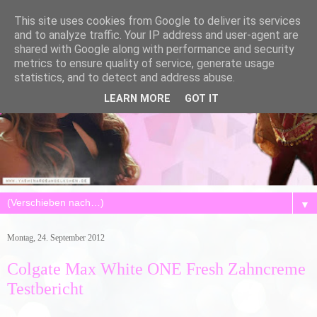
This site uses cookies from Google to deliver its services
and to analyze traffic. Your IP address and user-agent are
shared with Google along with performance and security
metrics to ensure quality of service, generate usage
statistics, and to detect and address abuse.
LEARN MORE
GOT IT
▼
Montag, 24. September 2012
Colgate Max White ONE Fresh Zahncreme
Testbericht