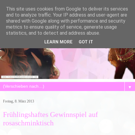
This site uses cookies from Google to deliver its services
and to analyze traffic. Your IP address and user-agent are
shared with Google along with performance and security
metrics to ensure quality of service, generate usage
statistics, and to detect and address abuse.
LEARN MORE
GOT IT
▼
Freitag, 8. März 2013
Frühlingshaftes Gewinnspiel auf
rosaschminktisch