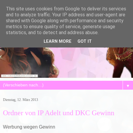
This site uses cookies from Google to deliver its services
and to analyze traffic. Your IP address and user-agent are
shared with Google along with performance and security
metrics to ensure quality of service, generate usage
statistics, and to detect and address abuse.
LEARN MORE
GOT IT
▼
Dienstag, 12. März 2013
Ordner von IP Adelt und DKC Gewinn
Werbung wegen Gewinn