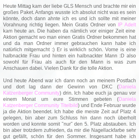
Heute Mittag kam der liebe GLS Mensch und brachte mir ein
großes Paket. Anfangs wusste ich absolut nicht was es sein
könnte, doch dann ahnte ich es und ich sollte mit meiner
Vorahnung richtig liegen. Mein Gratis Ordner von
IP Adelt
kam heute an. Die haben da nämlich vor einiger Zeit eine
Aktion gemacht wo man einen Gratis Ordner bekommen hat
und da man Ordner immer gebrauchen kann habe ich
natürlich mitgemacht :) Er is wirklich schön. Vorne is eine
halbnackte Frau und hinten ein halbnackter Mann :D also
sowohl für Frau als auch für den Mann is was zum
Anschauen dabei. Vielen Dank für die tolle Aktion.
Und heute Abend war ich dann noch an meinem Postfach
und dort lag dann der Gewinn von DKC (
Daniela
Katzenberger Community
) drin. Ich habe euch ja genau vor
einem Monat um eure Stimmen gebeten (
Daniela
Katzenberger Community Titelbild
) und Ende Februar wurde
ja die Aktion beendet. Ich habe die meiste Zeit auf Platz 4
gelegen, bin aber zum Schluss hin dann noch überholt
worden und konnte somit "nur" den 5. Platz abstauben. Ich
bin aber trotzdem zufrieden, da mir die Nagellackfarbe sehr
gut gefällt, schön für den Sommer. Insgesamt habe ich