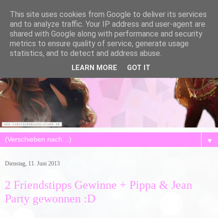
This site uses cookies from Google to deliver its services
and to analyze traffic. Your IP address and user-agent are
shared with Google along with performance and security
metrics to ensure quality of service, generate usage
statistics, and to detect and address abuse.
LEARN MORE
GOT IT
▼
Dienstag, 11. Juni 2013
2 Friendstipps Gewinne + Pippa & Jean
Party gewonnen :D