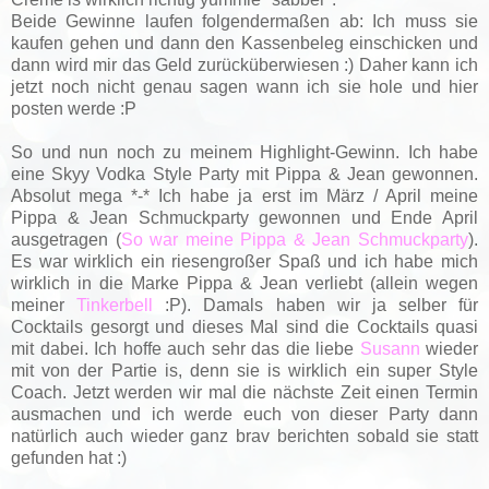
Beide Gewinne laufen folgendermaßen ab: Ich muss sie
kaufen gehen und dann den Kassenbeleg einschicken und
dann wird mir das Geld zurücküberwiesen :) Daher kann ich
jetzt noch nicht genau sagen wann ich sie hole und hier
posten werde :P
So und nun noch zu meinem Highlight-Gewinn. Ich habe
eine Skyy Vodka Style Party mit Pippa & Jean gewonnen.
Absolut mega *-* Ich habe ja erst im März / April meine
Pippa & Jean Schmuckparty gewonnen und Ende April
ausgetragen (
So war meine Pippa & Jean Schmuckparty
).
Es war wirklich ein riesengroßer Spaß und ich habe mich
wirklich in die Marke Pippa & Jean verliebt (allein wegen
meiner
Tinkerbell
:P). Damals haben wir ja selber für
Cocktails gesorgt und dieses Mal sind die Cocktails quasi
mit dabei. Ich hoffe auch sehr das die liebe
Susann
wieder
mit von der Partie is, denn sie is wirklich ein super Style
Coach. Jetzt werden wir mal die nächste Zeit einen Termin
ausmachen und ich werde euch von dieser Party dann
natürlich auch wieder ganz brav berichten sobald sie statt
gefunden hat :)