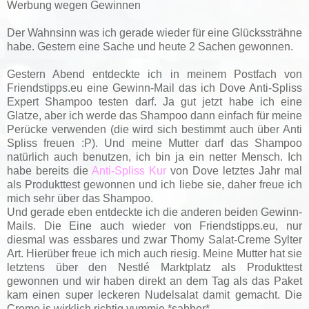
Werbung wegen Gewinnen
Der Wahnsinn was ich gerade wieder für eine Glückssträhne
habe. Gestern eine Sache und heute 2 Sachen gewonnen.
Gestern Abend entdeckte ich in meinem Postfach von
Friendstipps.eu eine Gewinn-Mail das ich Dove Anti-Spliss
Expert Shampoo testen darf. Ja gut jetzt habe ich eine
Glatze, aber ich werde das Shampoo dann einfach für meine
Perücke verwenden (die wird sich bestimmt auch über Anti
Spliss freuen :P). Und meine Mutter darf das Shampoo
natürlich auch benutzen, ich bin ja ein netter Mensch. Ich
habe bereits die
Anti-Spliss Kur
von Dove letztes Jahr mal
als Produkttest gewonnen und ich liebe sie, daher freue ich
mich sehr über das Shampoo.
Und gerade eben entdeckte ich die anderen beiden Gewinn-
Mails. Die Eine auch wieder von Friendstipps.eu, nur
diesmal was essbares und zwar Thomy Salat-Creme Sylter
Art. Hierüber freue ich mich auch riesig. Meine Mutter hat sie
letztens über den Nestlé Marktplatz als Produkttest
gewonnen und wir haben direkt an dem Tag als das Paket
kam einen super leckeren Nudelsalat damit gemacht. Die
Creme is wirklich richtig yummie *sabber*.