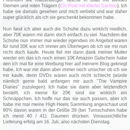
Sternen und roten Trägern (
Ein Post mit allerlei Sachen
). Ich
habe sie damals gesehen und mich verliebt und war daher
super glücklich als ich sie geschenkt bekommen habe.
Nun fand ich aber auch die Schuhe dazu wirklich niedlich,
aber 70€ waren mir dann doch einfach zu viel. Nachdem die
Schuhe nun immer mal wieder irgendwo im Angebot waren
für rund 30€ war ich immer am Überlegen ob ich sie mir nun
nicht doch kaufe. Heute fiel mir dann dank meiner Mutter
wieder ein das ich noch einen 10€ Amazon Gutschein habe
den ich mal für eine Werbung hier auf meinem Blog gekriegt
habe. Ich war mir dann aber immer noch unsicher ob ich sie
mir kaufe, denn DVDs wären auch nicht schlecht (würde
nämlich gerne bald anfangen mir auch "The Vampire
Diaries" zuzulegen). Ich habe sie dann aber letztendlich
bestellt, ich meine für 20€ sind sie wirklich ein
Schnäppchen. Ich hoffe nur das sie auch passen, aber ich
habe mir mal meine High Heels Sammlung angeschaut und
90% davon waren in der Größe 39 (bei Turnschuhen habe
ich meist 40 / 41). Daumen drücken. Voraussichtliche
Lieferung erfolg am 16. Juli, also nächsten Dienstag.