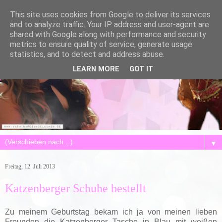
This site uses cookies from Google to deliver its services
and to analyze traffic. Your IP address and user-agent are
shared with Google along with performance and security
metrics to ensure quality of service, generate usage
statistics, and to detect and address abuse.
LEARN MORE
GOT IT
▼
Freitag, 12. Juli 2013
Katzenberger Schuhe bestellt
Zu meinem Geburtstag bekam ich ja von meinen lieben
Freunden die Katzenberger Tasche in Blau mit weißen