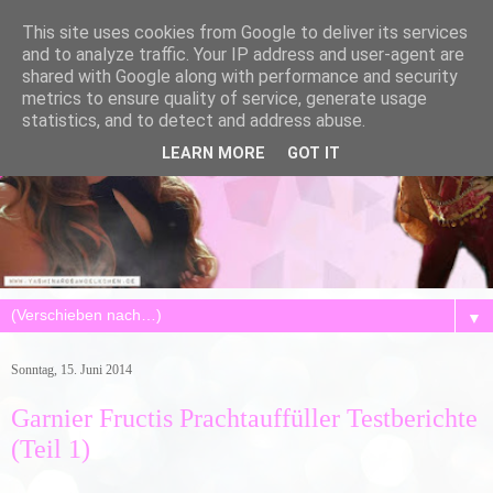
This site uses cookies from Google to deliver its services
and to analyze traffic. Your IP address and user-agent are
shared with Google along with performance and security
metrics to ensure quality of service, generate usage
statistics, and to detect and address abuse.
LEARN MORE
GOT IT
▼
Sonntag, 15. Juni 2014
Garnier Fructis Prachtauffüller Testberichte
(Teil 1)