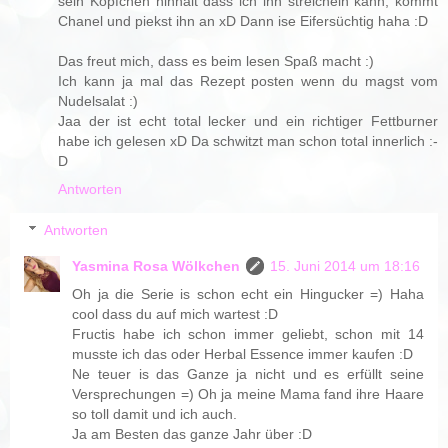
sein Köpfchen hinhält dass ich ihn streicheln kann, kommt
Chanel und piekst ihn an xD Dann ise Eifersüchtig haha :D
Das freut mich, dass es beim lesen Spaß macht :)
Ich kann ja mal das Rezept posten wenn du magst vom
Nudelsalat :)
Jaa der ist echt total lecker und ein richtiger Fettburner
habe ich gelesen xD Da schwitzt man schon total innerlich :-
D
Antworten
Antworten
Yasmina Rosa Wölkchen
15. Juni 2014 um 18:16
Oh ja die Serie is schon echt ein Hingucker =) Haha
cool dass du auf mich wartest :D
Fructis habe ich schon immer geliebt, schon mit 14
musste ich das oder Herbal Essence immer kaufen :D
Ne teuer is das Ganze ja nicht und es erfüllt seine
Versprechungen =) Oh ja meine Mama fand ihre Haare
so toll damit und ich auch.
Ja am Besten das ganze Jahr über :D