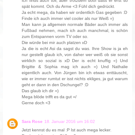
Ich finds auch toll, aber trotzdem doof dass er erst so
spät kommt. Och du Arme <3 Fühl dich gedrückt.
Ja echt mega, da haben wir ordentlich Gas gegeben :D
Finde ich auch immer viel cooler als nur Weiß =)
Man kann ja allgemein normale Bäder auch immer als
Fußbad nehmen, mach ich auch manchmal, is schön
zum Entspannen vorm TV oder so.
Die würde bei mir auch platzen xD
Ja die is echt Asi da sagst du was. Ihre Show is ja eh
nur gestellt glaub ich, von daher wer weiß ob sie sonst
wirklich so sozial is xD Der is echt knuffig =) Und
Brigitte & Sophia mag ich auch =) Und Nathalie
eigentlich auch. Von Jürgen bin ich etwas enttäuscht,
wie er immer rumtut er isst nichts ekliges, ja gut warum
geht er dann in den Dschungel? :D
Das glaub ich dir =)
Mega blöde trifft es da gut =/
Gerne doch <3
Sara Rose
18. Januar 2016 um 16:02
Jetzt kennst du es mal :P Ist auch mega lecker.