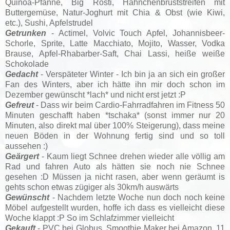
Quinoa-Pfanne, Big Rösti, Hähnchenbruststreifen mit
Buttergemüse, Natur-Joghurt mit Chia & Obst (wie Kiwi,
etc.), Sushi, Apfelstrudel
Getrunken
- Actimel, Volvic Touch Apfel, Johannisbeer-
Schorle, Sprite, Latte Macchiato, Mojito, Wasser, Vodka
Brause, Apfel-Rhabarber-Saft, Chai Lassi, heiße weiße
Schokolade
Gedacht
- Verspäteter Winter - Ich bin ja an sich ein großer
Fan des Winters, aber ich hätte ihn mir doch schon im
Dezember gewünscht *lach* und nicht erst jetzt :P
Gefreut
- Dass wir beim Cardio-Fahrradfahren im Fitness 50
Minuten geschafft haben *tschaka* (sonst immer nur 20
Minuten, also direkt mal über 100% Steigerung), dass meine
neuen Böden in der Wohnung fertig sind und so toll
aussehen :)
Geärgert
- Kaum liegt Schnee drehen wieder alle völlig am
Rad und fahren Auto als hätten sie noch nie Schnee
gesehen :D Müssen ja nicht rasen, aber wenn geräumt is
gehts schon etwas zügiger als 30km/h auswärts
Gewünscht
- Nachdem letzte Woche nun doch noch keine
Möbel aufgestellt wurden, hoffe ich dass es vielleicht diese
Woche klappt :P So im Schlafzimmer vielleicht
Gekauft
- PVC bei Globus, Smoothie Maker bei Amazon, 11