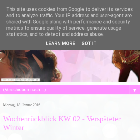
This site uses cookies from Google to deliver its services
and to analyze traffic. Your IP address and user-agent are
shared with Google along with performance and security
metrics to ensure quality of service, generate usage
statistics, and to detect and address abuse.
LEARN MORE
GOT IT
▼
Montag, 18. Januar 2016
Wochenrückblick KW 02 - Verspäteter
Winter