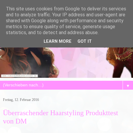
This site uses cookies from Google to deliver its services
and to analyze traffic. Your IP address and user-agent are
shared with Google along with performance and security
metrics to ensure quality of service, generate usage
statistics, and to detect and address abuse.
LEARN MORE
GOT IT
▼
Freitag, 12. Februar 2016
Überraschender Haarstyling Produkttest
von DM