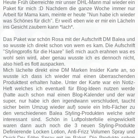
Heute Früh überreichte mir unser DHL-Mann mal wieder ein
Paket für mich :D Nachdem die ganze Woche immer nur
Arbeit für Mama kam, meinte er heute "Nun habe ich wieder
was Schönes für dich". Er weiß eben wie er mir ein Lächeln
ins Gesicht zaubern kann *lach*.
Das Paket war schön Rosa mit der Aufschrift DM Balea und
so wusste ich direkt schon von wem es kam. Die Aufschrift
"Stylingprofis für die Haare" ließ mich auch erahnen was es
wohl sein wird, aber genau wusste ich es dennoch nicht,
also hieß es flott auspacken.
Mich lächelte direkt eine DM Marken Insider Karte an, so
wusste ich dass ich wieder mal einen überraschenden
Produkttest erhalten habe. Unter der Karte war ein Notiz-
Heft welches ich eventuell für Blog-Ideen nutzen werde
(hatte auch schon mal einen Blog-Kalender und der war
super, nur habe ich den irgendwann verschludert, taucht
sicher beim Umzug wieder auf) sowie ein Info-Fächer zu
den verschiedenen Balea Styling-Produkten welche sehr
interessant sind. Schön in Luftpolsterfolie eingewickelt
waren dann auch noch die 3 neuen Styling-Produkte
Definierende Locken Lotion, Anti-Frizz Volumen Spray und
Quick-Dry Föhn Spray mit im Paket. Die Produkte sehen